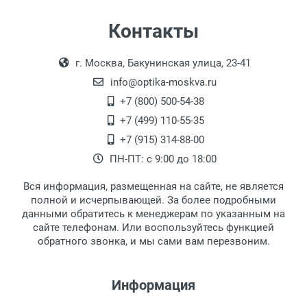
Самовывоз
Контакты
Выдаем товар в рабочие дни с 9:00 до
Оплата наличными.
г. Москва, Бакунинская улица, 23-41
18:00, по субботам с 11:00 до 15:00, в
офисе по адресу: г. Москва,
info@optika-moskva.ru
Переведеновский переулок 17, корпус 1,
+7 (800) 500-54-38
второй этаж, тел. +7 (499) 110-55-35.
+7 (499) 110-55-35
Самовывоз.
После того, как заказ поступает в пункт
Оплата товара производится
+7 (915) 314-88-00
наличными непосредственно на пункте
выдачи, наш менеджер связывается с
ПН-ПТ: с 9:00 до 18:00
выдачи товара.
клиентом и оповещает о поступлении
товара.
Вся информация, размещенная на сайте, не является
Перечисление средств на расчетный счет.
Для получения товара при себе
полной и исчерпывающей. За более подробными
обязательно иметь паспорт.
данными обратитесь к менеджерам по указанным на
сайте телефонам. Или воспользуйтесь функцией
Заказ необходимо забрать в течение 3
обратного звонка, и мы сами вам перезвоним.
рабочих дней с момента поступления на
пункт выдачи, чтобы избежать
дополнительных расходов за хранение
Информация
товара.
Перевод денег на карту Сбербанка.