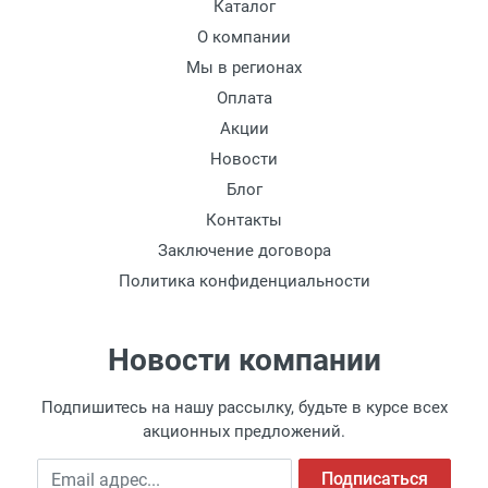
Каталог
Доставка по Москве
О компании
Доставляем товар по Москве компанией
Мы в регионах
Сдэк до ближайшего к вам пункта
Оплата
выдачи.
Акции
Новости
Доставка транспортными компаниями по
России
Блог
Контакты
Данный способ доставки осуществляется
Заключение договора
преимущественно по России.
Политика конфиденциальности
Мы сотрудничаем с различными
компаниями курьерской экспресс-почты и
транспортными компаниями, поэтому
Новости компании
легко и быстро подберем для Вас самый
удобный и выгодный способ доставки.
Подпишитесь на нашу рассылку, будьте в курсе всех
Доставка товара по регионам России от 1
акционных предложений.
дня.
Доставка до транспортной компании
Email адрес
Подписаться