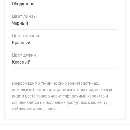
Ободковая
Цвет линзы
Черный
Цвет оправы
Красный
Цвет дужки
Красный
Информация о технических характеристиках,
комплекте поставки, стране изготовления, внешнем
виде и цвете товара носит справочный характер и
основывается на последних доступных к моменту
публикации сведениях
Минимальная сумма заказа 5 000 рублей.
Минимальная сумма заказа 5 000 рублей.