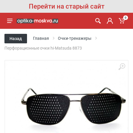
Перейти на старый сайт
0
Главная
Очки-тренажеры
Назад
Перфорационные очки hi-Matsuda 8873