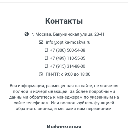
Самовывоз
Контакты
Выдаем товар в рабочие дни с 9:00 до
Оплата наличными.
г. Москва, Бакунинская улица, 23-41
18:00, по субботам с 11:00 до 15:00, в
офисе по адресу: г. Москва,
info@optika-moskva.ru
Переведеновский переулок 17, корпус 1,
+7 (800) 500-54-38
второй этаж, тел. +7 (499) 110-55-35.
+7 (499) 110-55-35
Самовывоз.
После того, как заказ поступает в пункт
Оплата товара производится
+7 (915) 314-88-00
наличными непосредственно на пункте
выдачи, наш менеджер связывается с
ПН-ПТ: с 9:00 до 18:00
выдачи товара.
клиентом и оповещает о поступлении
товара.
Вся информация, размещенная на сайте, не является
Перечисление средств на расчетный счет.
Для получения товара при себе
полной и исчерпывающей. За более подробными
обязательно иметь паспорт.
данными обратитесь к менеджерам по указанным на
сайте телефонам. Или воспользуйтесь функцией
Заказ необходимо забрать в течение 3
обратного звонка, и мы сами вам перезвоним.
рабочих дней с момента поступления на
пункт выдачи, чтобы избежать
дополнительных расходов за хранение
Информация