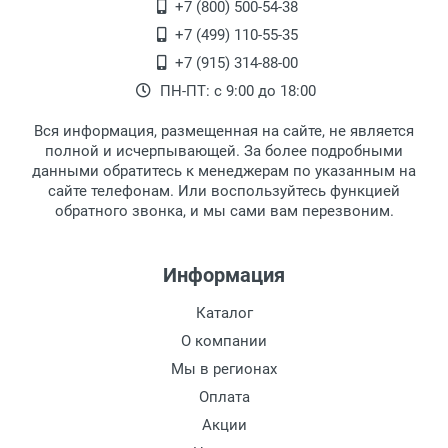
Переведеновский переулок 17, корпус 1,
+7 (800) 500-54-38
второй этаж, тел. +7 (499) 110-55-35.
+7 (499) 110-55-35
Самовывоз.
После того, как заказ поступает в пункт
Оплата товара производится
+7 (915) 314-88-00
наличными непосредственно на пункте
выдачи, наш менеджер связывается с
ПН-ПТ: с 9:00 до 18:00
выдачи товара.
клиентом и оповещает о поступлении
товара.
Вся информация, размещенная на сайте, не является
Перечисление средств на расчетный счет.
Для получения товара при себе
полной и исчерпывающей. За более подробными
обязательно иметь паспорт.
данными обратитесь к менеджерам по указанным на
сайте телефонам. Или воспользуйтесь функцией
Заказ необходимо забрать в течение 3
обратного звонка, и мы сами вам перезвоним.
рабочих дней с момента поступления на
пункт выдачи, чтобы избежать
дополнительных расходов за хранение
Информация
товара.
Перевод денег на карту Сбербанка.
Каталог
Доставка по Москве
О компании
Доставляем товар по Москве компанией
Мы в регионах
Сдэк до ближайшего к вам пункта
Оплата
выдачи.
Акции