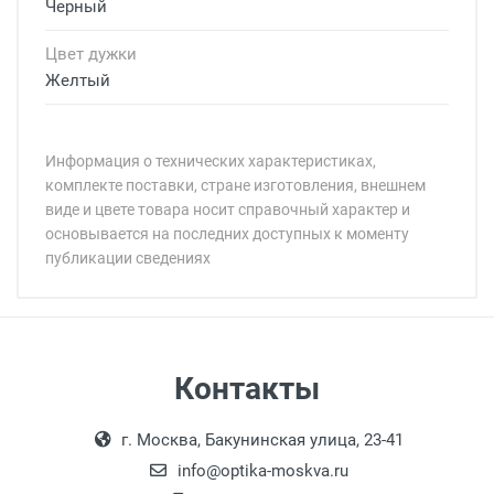
Черный
Цвет дужки
Желтый
Информация о технических характеристиках,
комплекте поставки, стране изготовления, внешнем
виде и цвете товара носит справочный характер и
основывается на последних доступных к моменту
публикации сведениях
Минимальная сумма заказа 5 000 рублей.
Минимальная сумма заказа 5 000 рублей.
Самовывоз
Контакты
Выдаем товар в рабочие дни с 9:00 до
Оплата наличными.
г. Москва, Бакунинская улица, 23-41
18:00, по субботам с 11:00 до 15:00, в
офисе по адресу: г. Москва,
info@optika-moskva.ru