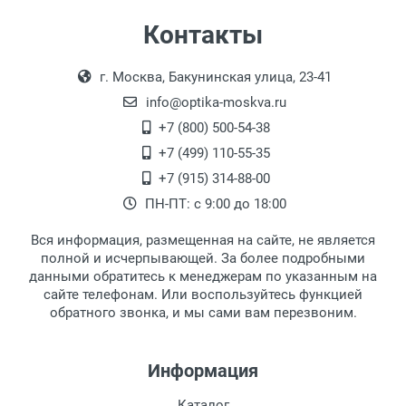
Самовывоз
Контакты
Выдаем товар в рабочие дни с 9:00 до
Оплата наличными.
г. Москва, Бакунинская улица, 23-41
18:00, по субботам с 11:00 до 15:00, в
офисе по адресу: г. Москва,
info@optika-moskva.ru
Переведеновский переулок 17, корпус 1,
+7 (800) 500-54-38
второй этаж, тел. +7 (499) 110-55-35.
+7 (499) 110-55-35
Самовывоз.
После того, как заказ поступает в пункт
Оплата товара производится
+7 (915) 314-88-00
наличными непосредственно на пункте
выдачи, наш менеджер связывается с
ПН-ПТ: с 9:00 до 18:00
выдачи товара.
клиентом и оповещает о поступлении
товара.
Вся информация, размещенная на сайте, не является
Перечисление средств на расчетный счет.
Для получения товара при себе
полной и исчерпывающей. За более подробными
обязательно иметь паспорт.
данными обратитесь к менеджерам по указанным на
сайте телефонам. Или воспользуйтесь функцией
Заказ необходимо забрать в течение 3
обратного звонка, и мы сами вам перезвоним.
рабочих дней с момента поступления на
пункт выдачи, чтобы избежать
дополнительных расходов за хранение
Информация
товара.
Перевод денег на карту Сбербанка.
Каталог