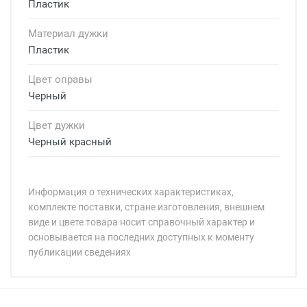
Пластик
Материал дужки
Пластик
Цвет оправы
Черный
Цвет дужки
Черный красный
Информация о технических характеристиках,
комплекте поставки, стране изготовления, внешнем
виде и цвете товара носит справочный характер и
основывается на последних доступных к моменту
публикации сведениях
Минимальная сумма заказа 5 000 рублей.
Минимальная сумма заказа 5 000 рублей.