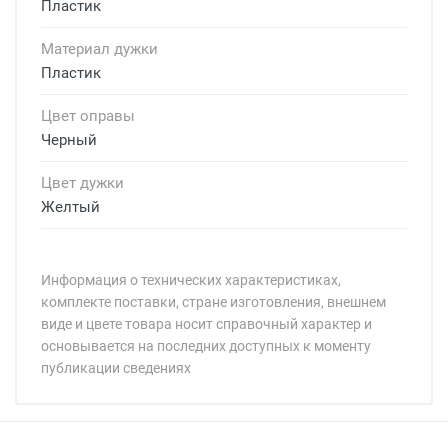
Пластик
Материал дужки
Пластик
Цвет оправы
Черный
Цвет дужки
Желтый
Информация о технических характеристиках,
комплекте поставки, стране изготовления, внешнем
виде и цвете товара носит справочный характер и
основывается на последних доступных к моменту
публикации сведениях
Минимальная сумма заказа 5 000 рублей.
Минимальная сумма заказа 5 000 рублей.