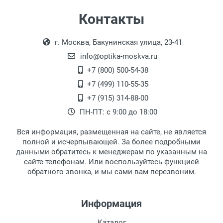
Самовывоз
Контакты
Выдаем товар в рабочие дни с 9:00 до
Оплата наличными.
г. Москва, Бакунинская улица, 23-41
18:00, по субботам с 11:00 до 15:00, в
офисе по адресу: г. Москва,
info@optika-moskva.ru
Переведеновский переулок 17, корпус 1,
+7 (800) 500-54-38
второй этаж, тел. +7 (499) 110-55-35.
+7 (499) 110-55-35
Самовывоз.
После того, как заказ поступает в пункт
Оплата товара производится
+7 (915) 314-88-00
наличными непосредственно на пункте
выдачи, наш менеджер связывается с
ПН-ПТ: с 9:00 до 18:00
выдачи товара.
клиентом и оповещает о поступлении
товара.
Вся информация, размещенная на сайте, не является
Перечисление средств на расчетный счет.
Для получения товара при себе
полной и исчерпывающей. За более подробными
обязательно иметь паспорт.
данными обратитесь к менеджерам по указанным на
сайте телефонам. Или воспользуйтесь функцией
Заказ необходимо забрать в течение 3
обратного звонка, и мы сами вам перезвоним.
рабочих дней с момента поступления на
пункт выдачи, чтобы избежать
дополнительных расходов за хранение
Информация
товара.
Перевод денег на карту Сбербанка.
Каталог