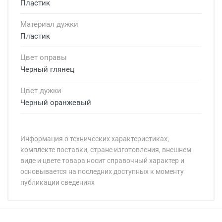
Пластик
Материал дужки
Пластик
Цвет оправы
Черный глянец
Цвет дужки
Черный оранжевый
Информация о технических характеристиках,
комплекте поставки, стране изготовления, внешнем
виде и цвете товара носит справочный характер и
основывается на последних доступных к моменту
публикации сведениях
Минимальная сумма заказа 5 000 рублей.
Минимальная сумма заказа 5 000 рублей.