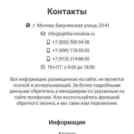
Самовывоз
Контакты
Выдаем товар в рабочие дни с 9:00 до
Оплата наличными.
г. Москва, Бакунинская улица, 23-41
18:00, по субботам с 11:00 до 15:00, в
офисе по адресу: г. Москва,
info@optika-moskva.ru
Переведеновский переулок 17, корпус 1,
+7 (800) 500-54-38
второй этаж, тел. +7 (499) 110-55-35.
+7 (499) 110-55-35
Самовывоз.
После того, как заказ поступает в пункт
Оплата товара производится
+7 (915) 314-88-00
наличными непосредственно на пункте
выдачи, наш менеджер связывается с
ПН-ПТ: с 9:00 до 18:00
выдачи товара.
клиентом и оповещает о поступлении
товара.
Вся информация, размещенная на сайте, не является
Перечисление средств на расчетный счет.
Для получения товара при себе
полной и исчерпывающей. За более подробными
обязательно иметь паспорт.
данными обратитесь к менеджерам по указанным на
сайте телефонам. Или воспользуйтесь функцией
Заказ необходимо забрать в течение 3
обратного звонка, и мы сами вам перезвоним.
рабочих дней с момента поступления на
пункт выдачи, чтобы избежать
дополнительных расходов за хранение
Информация
товара.
Перевод денег на карту Сбербанка.
Каталог