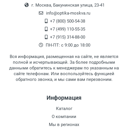
Оплата наличными.
г. Москва, Бакунинская улица, 23-41
18:00, по субботам с 11:00 до 15:00, в
офисе по адресу: г. Москва,
info@optika-moskva.ru
Переведеновский переулок 17, корпус 1,
+7 (800) 500-54-38
второй этаж, тел. +7 (499) 110-55-35.
+7 (499) 110-55-35
Самовывоз.
После того, как заказ поступает в пункт
Оплата товара производится
+7 (915) 314-88-00
наличными непосредственно на пункте
выдачи, наш менеджер связывается с
ПН-ПТ: с 9:00 до 18:00
выдачи товара.
клиентом и оповещает о поступлении
товара.
Вся информация, размещенная на сайте, не является
Перечисление средств на расчетный счет.
Для получения товара при себе
полной и исчерпывающей. За более подробными
обязательно иметь паспорт.
данными обратитесь к менеджерам по указанным на
сайте телефонам. Или воспользуйтесь функцией
Заказ необходимо забрать в течение 3
обратного звонка, и мы сами вам перезвоним.
рабочих дней с момента поступления на
пункт выдачи, чтобы избежать
дополнительных расходов за хранение
Информация
товара.
Перевод денег на карту Сбербанка.
Каталог
Доставка по Москве
О компании
Доставляем товар по Москве компанией
Мы в регионах