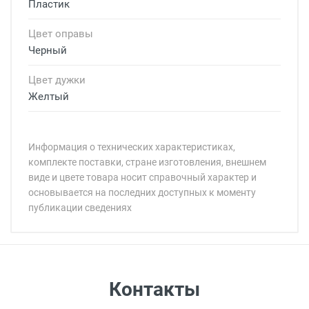
Пластик
Цвет оправы
Черный
Цвет дужки
Желтый
Информация о технических характеристиках,
комплекте поставки, стране изготовления, внешнем
виде и цвете товара носит справочный характер и
основывается на последних доступных к моменту
публикации сведениях
Минимальная сумма заказа 5 000 рублей.
Минимальная сумма заказа 5 000 рублей.
Самовывоз
Контакты
Выдаем товар в рабочие дни с 9:00 до