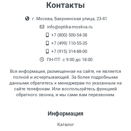
Самовывоз
Контакты
Выдаем товар в рабочие дни с 9:00 до
Оплата наличными.
г. Москва, Бакунинская улица, 23-41
18:00, по субботам с 11:00 до 15:00, в
офисе по адресу: г. Москва,
info@optika-moskva.ru
Переведеновский переулок 17, корпус 1,
+7 (800) 500-54-38
второй этаж, тел. +7 (499) 110-55-35.
+7 (499) 110-55-35
Самовывоз.
После того, как заказ поступает в пункт
Оплата товара производится
+7 (915) 314-88-00
наличными непосредственно на пункте
выдачи, наш менеджер связывается с
ПН-ПТ: с 9:00 до 18:00
выдачи товара.
клиентом и оповещает о поступлении
товара.
Вся информация, размещенная на сайте, не является
Перечисление средств на расчетный счет.
Для получения товара при себе
полной и исчерпывающей. За более подробными
обязательно иметь паспорт.
данными обратитесь к менеджерам по указанным на
сайте телефонам. Или воспользуйтесь функцией
Заказ необходимо забрать в течение 3
обратного звонка, и мы сами вам перезвоним.
рабочих дней с момента поступления на
пункт выдачи, чтобы избежать
дополнительных расходов за хранение
Информация
товара.
Перевод денег на карту Сбербанка.
Каталог
Доставка по Москве