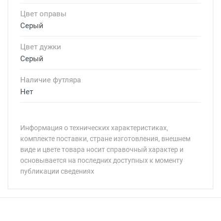
Цвет оправы
Серый
Цвет дужки
Серый
Наличие футляра
Нет
Информация о технических характеристиках,
комплекте поставки, стране изготовления, внешнем
виде и цвете товара носит справочный характер и
основывается на последних доступных к моменту
публикации сведениях
Минимальная сумма заказа 5 000 рублей.
Минимальная сумма заказа 5 000 рублей.