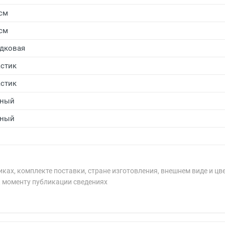
 см
 см
дковая
стик
стик
рный
рный
ках, комплекте поставки, стране изготовления, внешнем виде и цв
к моменту публикации сведениях
рублей.
рублей.