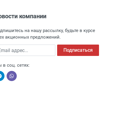
овости компании
адресу: г. Москва, Переведеновский
 товара.
дпишитесь на нашу рассылку, будьте в курсе
 и оповещает о поступлении товара.
ех акционных предложений.
а пункт выдачи, чтобы избежать
ail адрес
Подписаться
 в соц. сетях:
ыми компаниями, поэтому легко и