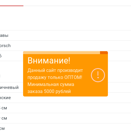
равы
orsch
6
Внимание!
Данный сайт производит
и
продажу только ОПТОМ!
Минимальная сумма
ричневый
заказа 5000 рублей
нские
5 см
9 см
 см