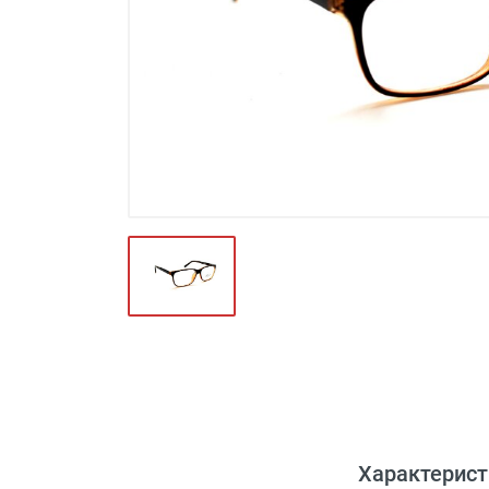
Футляры и мешки (1412)
Красота и здоровье (353)
Атрибуты для оптики (59)
Аксессуары (239)
Распродажа (950)
Характерист