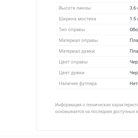
Высота линзы
3.6
Ширина мостика
1.5
Тип оправы
Обо
Материал оправы
Пла
Материал дужки
Пла
Цвет оправы
Че
Цвет дужки
Че
Наличие футляра
Нет
Информация о технических характеристи
основывается на последних доступных 
Минимальная сумма заказа 5 000 
Минимальная сумма заказа 5 000 