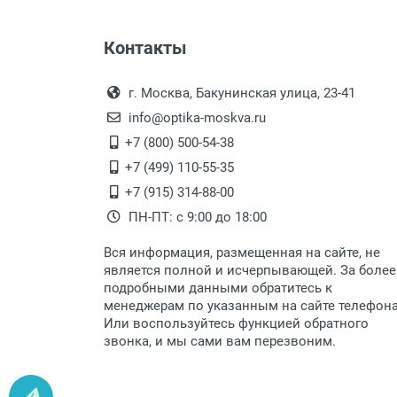
Оплата наличными.
Самовывоз
Контакты
Выдаем товар в рабочие дни с
Самовывоз.
переулок 17, корпус 1, второй э
Оплата товара пр
После того, как заказ поступ
г. Москва, Бакунинская улица, 23-41
Перечисление средств на расчетн
Для получения товара при себ
info@optika-moskva.ru
Заказ необходимо забрать
+7 (800) 500-54-38
дополнительных расходов за 
Перевод денег на карту Сбербанка
+7 (499) 110-55-35
Доставка по Москве
+7 (915) 314-88-00
ПН-ПТ: с 9:00 до 18:00
Доставляем товар по Москве 
Вся информация, размещенная на сайте, не
Доставка транспортными компани
является полной и исчерпывающей. За более
подробными данными обратитесь к
Данный способ доставки осущ
менеджерам по указанным на сайте телефон
Мы сотрудничаем с различны
Или воспользуйтесь функцией обратного
быстро подберем для Вас сам
звонка, и мы сами вам перезвоним.
Доставка товара по регионам 
Доставка до транспортной ко