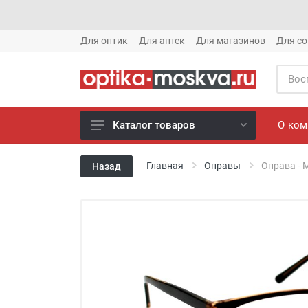
Для оптик
Для аптек
Для магазинов
Для со
О ко
Каталог товаров
Новое готовые очки (1621)
Главная
Оправы
Оправа - M
Назад
Новое солнце (1613)
Готовые очки (3769)
Солнцезащитные очки (8880)
Компьютерные очки (852)
Оправы (3917)
Известные бренды (212)