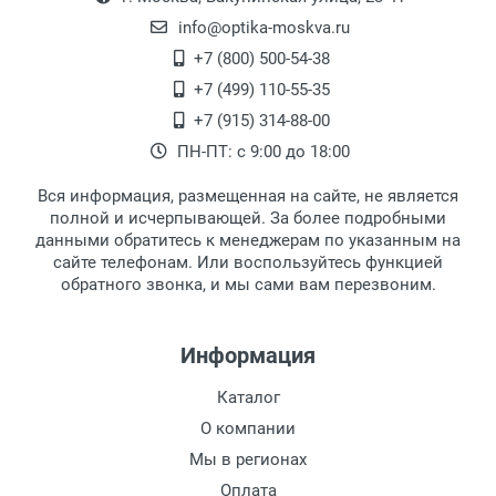
офисе по адресу: г. Москва,
info@optika-moskva.ru
Переведеновский переулок 17, корпус 1,
+7 (800) 500-54-38
второй этаж, тел. +7 (499) 110-55-35.
+7 (499) 110-55-35
Самовывоз.
После того, как заказ поступает в пункт
Оплата товара производится
+7 (915) 314-88-00
наличными непосредственно на пункте
выдачи, наш менеджер связывается с
ПН-ПТ: с 9:00 до 18:00
выдачи товара.
клиентом и оповещает о поступлении
товара.
Вся информация, размещенная на сайте, не является
Перечисление средств на расчетный счет.
Для получения товара при себе
полной и исчерпывающей. За более подробными
обязательно иметь паспорт.
данными обратитесь к менеджерам по указанным на
сайте телефонам. Или воспользуйтесь функцией
Заказ необходимо забрать в течение 3
обратного звонка, и мы сами вам перезвоним.
рабочих дней с момента поступления на
пункт выдачи, чтобы избежать
дополнительных расходов за хранение
Информация
товара.
Перевод денег на карту Сбербанка.
Каталог
Доставка по Москве
О компании
Доставляем товар по Москве компанией
Мы в регионах
Сдэк до ближайшего к вам пункта
Оплата