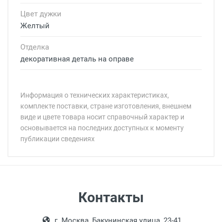
Цвет дужки
Желтый
Отделка
декоративная деталь на оправе
Информация о технических характеристиках,
комплекте поставки, стране изготовления, внешнем
виде и цвете товара носит справочный характер и
основывается на последних доступных к моменту
публикации сведениях
Минимальная сумма заказа 5 000 рублей.
Минимальная сумма заказа 5 000 рублей.
Самовывоз
Контакты
Выдаем товар в рабочие дни с 9:00 до
Оплата наличными.
г. Москва, Бакунинская улица, 23-41
18:00, по субботам с 11:00 до 15:00, в