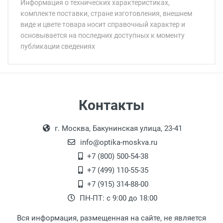
Информация о технических характеристиках,
комплекте поставки, стране изготовления, внешнем
виде и цвете товара носит справочный характер и
основывается на последних доступных к моменту
публикации сведениях
Минимальная сумма заказа 5 000 рублей.
Минимальная сумма заказа 5 000 рублей.
Артикул модели:
Бренд:
Страна:
Цвет модели:
Самовывоз
Контакты
Пол:
Выдаем товар в рабочие дни с 9:00 до
Оплата наличными.
Общая ширина:
г. Москва, Бакунинская улица, 23-41
18:00, по субботам с 11:00 до 15:00, в
Длина дужки:
офисе по адресу: г. Москва,
info@optika-moskva.ru
Ширина линзы:
Переведеновский переулок 17, корпус 1,
+7 (800) 500-54-38
Высота линзы:
второй этаж, тел. +7 (499) 110-55-35.
+7 (499) 110-55-35
Ширина мостика:
Самовывоз.
После того, как заказ поступает в пункт
Оплата товара производится
+7 (915) 314-88-00
Тип линзы:
наличными непосредственно на пункте
выдачи, наш менеджер связывается с
ПН-ПТ: с 9:00 до 18:00
Степень защиты:
выдачи товара.
клиентом и оповещает о поступлении
товара.
Тип оправы:
Вся информация, размещенная на сайте, не является
Перечисление средств на расчетный счет.