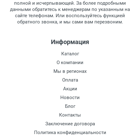
Для получения товара при себе
Материал линзы:
полной и исчерпывающей. За более подробными
обязательно иметь паспорт.
данными обратитесь к менеджерам по указанным на
Материал дужки:
сайте телефонам. Или воспользуйтесь функцией
Заказ необходимо забрать в течение 3
Цвет линзы:
обратного звонка, и мы сами вам перезвоним.
рабочих дней с момента поступления на
Цвет дужки:
пункт выдачи, чтобы избежать
Отделка:
дополнительных расходов за хранение
Информация
товара.
Перевод денег на карту Сбербанка.
Каталог
Доставка по Москве
О компании
Доставляем товар по Москве компанией
Мы в регионах
Сдэк до ближайшего к вам пункта
Оплата
выдачи.
Акции
Новости
Доставка транспортными компаниями по
России
Блог
Контакты
Данный способ доставки осуществляется
Заключение договора
преимущественно по России.
Политика конфиденциальности
Мы сотрудничаем с различными