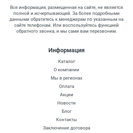
товара.
Тип оправы:
Вся информация, размещенная на сайте, не является
Перечисление средств на расчетный счет.
Для получения товара при себе
Материал оправы:
полной и исчерпывающей. За более подробными
обязательно иметь паспорт.
данными обратитесь к менеджерам по указанным на
Материал дужки:
сайте телефонам. Или воспользуйтесь функцией
Заказ необходимо забрать в течение 3
Цвет линзы:
обратного звонка, и мы сами вам перезвоним.
рабочих дней с момента поступления на
Цвет оправы:
пункт выдачи, чтобы избежать
Цвет дужки:
дополнительных расходов за хранение
Информация
Наличие футляра:
товара.
Перевод денег на карту Сбербанка.
Каталог
Доставка по Москве
О компании
Доставляем товар по Москве компанией
Мы в регионах
Сдэк до ближайшего к вам пункта
Оплата
выдачи.
Акции
Новости
Доставка транспортными компаниями по
России
Блог
Контакты
Данный способ доставки осуществляется
Заключение договора
преимущественно по России.