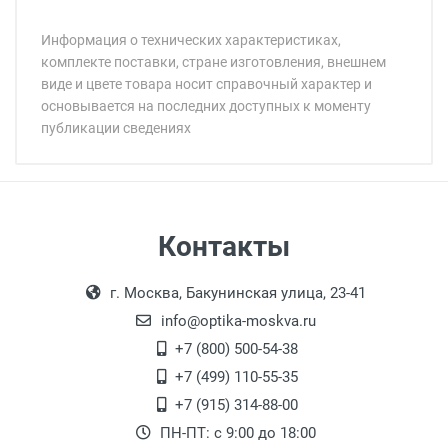
Информация о технических характеристиках,
комплекте поставки, стране изготовления, внешнем
виде и цвете товара носит справочный характер и
основывается на последних доступных к моменту
публикации сведениях
Минимальная сумма заказа 5 000 рублей.
Минимальная сумма заказа 5 000 рублей.
Бренд:
Страна:
Особые условия:
Цвет модели:
Самовывоз
Контакты
Пол:
Выдаем товар в рабочие дни с 9:00 до
Оплата наличными.
Общая ширина:
г. Москва, Бакунинская улица, 23-41
18:00, по субботам с 11:00 до 15:00, в
Длина дужки:
офисе по адресу: г. Москва,
info@optika-moskva.ru
Ширина линзы:
Переведеновский переулок 17, корпус 1,
+7 (800) 500-54-38
Высота линзы:
второй этаж, тел. +7 (499) 110-55-35.
+7 (499) 110-55-35
Ширина мостика:
Самовывоз.
После того, как заказ поступает в пункт
Оплата товара производится
+7 (915) 314-88-00
Тип линзы:
наличными непосредственно на пункте
выдачи, наш менеджер связывается с
ПН-ПТ: с 9:00 до 18:00
Степень защиты:
выдачи товара.
клиентом и оповещает о поступлении