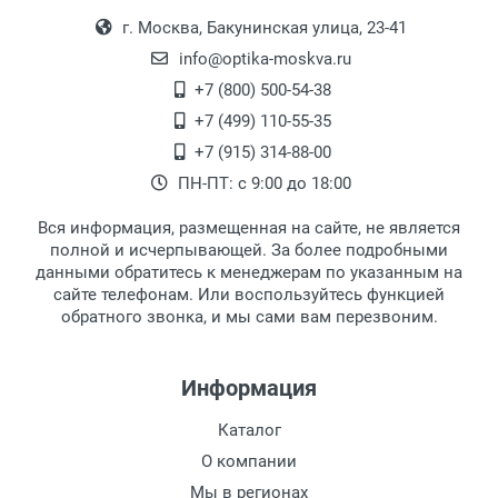
Выдаем товар в рабочие дни с 9:00 до
Оплата наличными.
г. Москва, Бакунинская улица, 23-41
18:00, по субботам с 11:00 до 15:00, в
офисе по адресу: г. Москва,
info@optika-moskva.ru
Переведеновский переулок 17, корпус 1,
+7 (800) 500-54-38
второй этаж, тел. +7 (499) 110-55-35.
+7 (499) 110-55-35
Самовывоз.
После того, как заказ поступает в пункт
Оплата товара производится
+7 (915) 314-88-00
наличными непосредственно на пункте
выдачи, наш менеджер связывается с
ПН-ПТ: с 9:00 до 18:00
выдачи товара.
клиентом и оповещает о поступлении
товара.
Вся информация, размещенная на сайте, не является
Перечисление средств на расчетный счет.
Для получения товара при себе
полной и исчерпывающей. За более подробными
обязательно иметь паспорт.
данными обратитесь к менеджерам по указанным на
сайте телефонам. Или воспользуйтесь функцией
Заказ необходимо забрать в течение 3
обратного звонка, и мы сами вам перезвоним.
рабочих дней с момента поступления на
пункт выдачи, чтобы избежать
дополнительных расходов за хранение
Информация
товара.
Перевод денег на карту Сбербанка.
Каталог
Доставка по Москве
О компании
Доставляем товар по Москве компанией
Мы в регионах