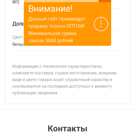
№2
Внимание!
Данный сайт производит
Дополнительные характеристики
продажу только ОПТОМ!
Минимальная сумма
Цвет
заказа 5000 рублей
белый
Информация о технических характеристиках,
комплекте поставки, стране изготовления, внешнем
виде и цвете товара носит справочный характер и
основывается на последних доступных к моменту
публикации сведениях
Минимальная сумма заказа 5 000 рублей.
Минимальная сумма заказа 5 000 рублей.
Самовывоз
Контакты