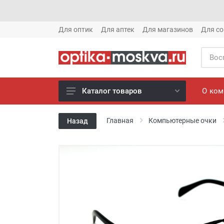
Для оптик
Для аптек
Для магазинов
Для со
О ко
Каталог товаров
Новое готовые очки (1621)
Главная
Компьютерные очки
Назад
Новое солнце (1613)
Готовые очки (3769)
Солнцезащитные очки (8880)
Компьютерные очки (852)
Оправы (3917)
Известные бренды (212)