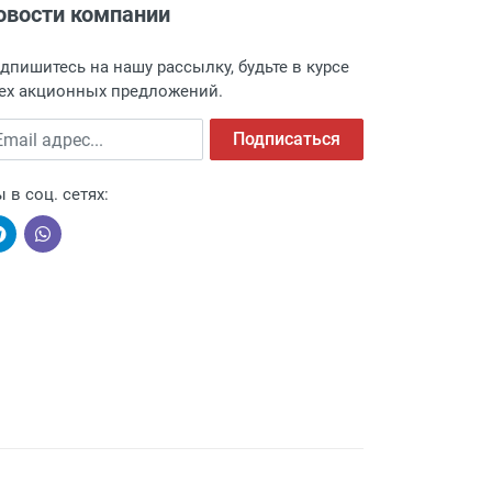
овости компании
адресу: г. Москва, Переведеновский
 товара.
дпишитесь на нашу рассылку, будьте в курсе
 и оповещает о поступлении товара.
ех акционных предложений.
а пункт выдачи, чтобы избежать
ail адрес
Подписаться
 в соц. сетях:
ыми компаниями, поэтому легко и