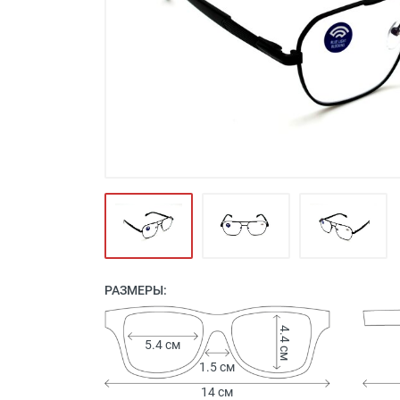
Футляры и мешки (1412)
Красота и здоровье (353)
Атрибуты для оптики (59)
Аксессуары (239)
Распродажа (950)
РАЗМЕРЫ:
4.4 см
5.4 см
1.5 см
14 см