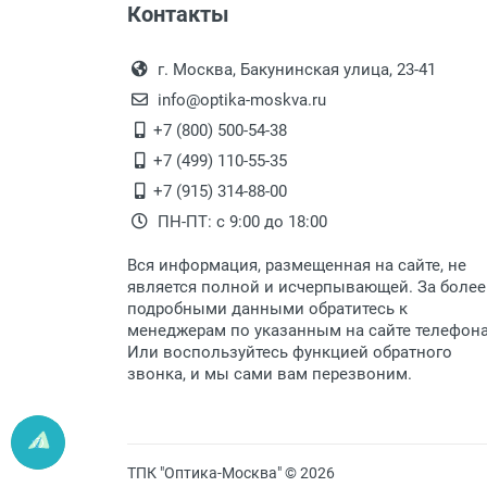
Контакты
Выдаем товар в рабочие дни с
Самовывоз.
переулок 17, корпус 1, второй э
Оплата товара пр
После того, как заказ поступ
г. Москва, Бакунинская улица, 23-41
Перечисление средств на расчетн
Для получения товара при себ
info@optika-moskva.ru
Заказ необходимо забрать
+7 (800) 500-54-38
дополнительных расходов за 
Перевод денег на карту Сбербанка
+7 (499) 110-55-35
Доставка по Москве
+7 (915) 314-88-00
ПН-ПТ: с 9:00 до 18:00
Доставляем товар по Москве 
Вся информация, размещенная на сайте, не
Доставка транспортными компани
является полной и исчерпывающей. За более
подробными данными обратитесь к
Данный способ доставки осущ
менеджерам по указанным на сайте телефон
Мы сотрудничаем с различны
Или воспользуйтесь функцией обратного
быстро подберем для Вас сам
звонка, и мы сами вам перезвоним.
Доставка товара по регионам 
Доставка до транспортной ко
Доставка Почтой России по России
ТПК "Оптика-Москва" © 2026