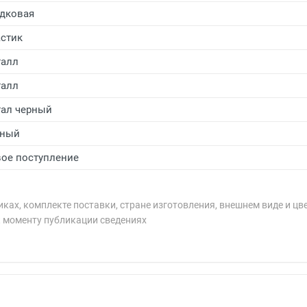
дковая
стик
алл
алл
ал черный
рный
ое поступление
ках, комплекте поставки, стране изготовления, внешнем виде и цв
к моменту публикации сведениях
рублей.
рублей.