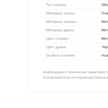
Тип оправы
Обо
Материал линзы
Пла
Материал оправы
Мет
Материал дужки
Мет
Цвет оправы
Мет
Цвет дужки
Че
Особые условия
Нов
Информация о технических характеристи
основывается на последних доступных 
Минимальная сумма заказа 5 000 
Минимальная сумма заказа 5 000 
Оплата наличными.
Самовывоз