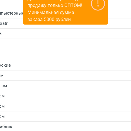
продажу только ОПТОМ!
Минимальная сумма
пьютерные очки
заказа 5000 рублей
iatr
3
и
жские
см
5 см
 см
 см
 см
иблик