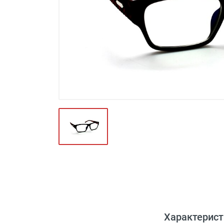
Футляры и мешки (1412)
Красота и здоровье (353)
Атрибуты для оптики (59)
Аксессуары (239)
Распродажа (950)
Характерист