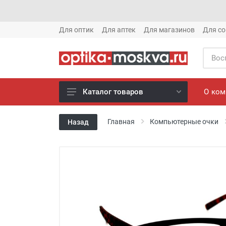
Для оптик
Для аптек
Для магазинов
Для со
О ко
Каталог товаров
Новое готовые очки (1621)
Главная
Компьютерные очки
Назад
Новое солнце (1613)
Готовые очки (3769)
Солнцезащитные очки (8880)
Компьютерные очки (852)
Оправы (3917)
Известные бренды (212)