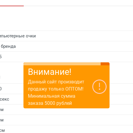
пьютерные очки
 бренда
5
Внимание!
и
Данный сайт производит
продажу только ОПТОМ!
0
Минимальная сумма
секс
заказа 5000 рублей
см
см
 см