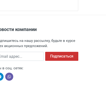
овости компании
адресу: г. Москва, Переведеновский
 товара.
дпишитесь на нашу рассылку, будьте в курсе
 и оповещает о поступлении товара.
ех акционных предложений.
а пункт выдачи, чтобы избежать
ail адрес
Подписаться
 в соц. сетях:
ыми компаниями, поэтому легко и