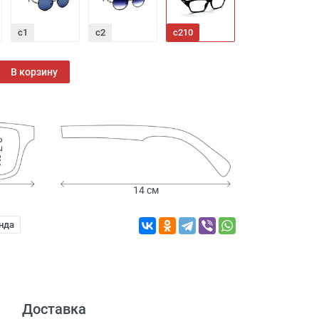
с1
с2
с210
с3
В корзину
 см
14 см
нда
Доставка