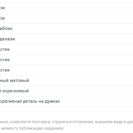
 см
 см
иблик
дковая
стик
стик
стик
ный матовый
р коричневый
оративная деталь на дужках
ках, комплекте поставки, стране изготовления, внешнем виде и цв
к моменту публикации сведениях