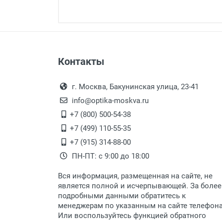
Минимальная сумма заказа 5 000 
Минимальная сумма заказа 5 000 
Артикул модели:
Бренд:
Страна:
Цвет модели:
Оплата наличными.
Самовывоз
Пол:
Контакты
Выдаем товар в рабочие дни с
Общая ширина:
Самовывоз.
переулок 17, корпус 1, второй э
Оплата товара пр
Длина дужки:
После того, как заказ поступ
г. Москва, Бакунинская улица, 23-41
Ширина линзы:
Перечисление средств на расчетн
Для получения товара при себ
info@optika-moskva.ru
Высота линзы:
Заказ необходимо забрать
+7 (800) 500-54-38
Ширина мостика:
дополнительных расходов за 
Перевод денег на карту Сбербанка
+7 (499) 110-55-35
Тип линзы:
Доставка по Москве
+7 (915) 314-88-00
Тип оправы:
ПН-ПТ: с 9:00 до 18:00
Материал линзы:
Доставляем товар по Москве 
Материал оправы:
Вся информация, размещенная на сайте, не
Доставка транспортными компани
Материал дужки:
является полной и исчерпывающей. За более
подробными данными обратитесь к
Цвет оправы:
Данный способ доставки осущ
менеджерам по указанным на сайте телефон
Цвет дужки:
Мы сотрудничаем с различны
Или воспользуйтесь функцией обратного