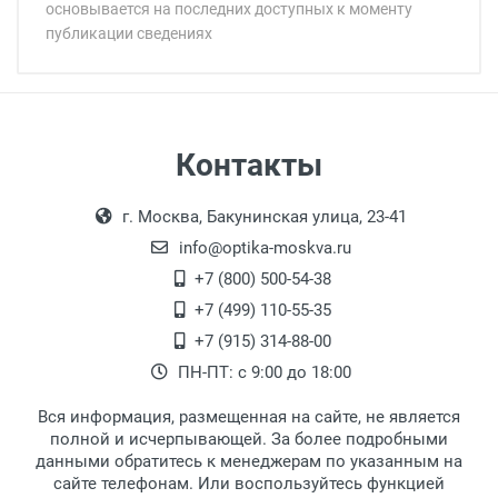
основывается на последних доступных к моменту
публикации сведениях
Минимальная сумма заказа 5 000 рублей.
Минимальная сумма заказа 5 000 рублей.
Артикул модели:
Бренд:
Страна:
Цвет модели:
Самовывоз
Контакты
Пол:
Выдаем товар в рабочие дни с 9:00 до
Оплата наличными.
РЦ:
г. Москва, Бакунинская улица, 23-41
18:00, по субботам с 11:00 до 15:00, в
Общая ширина:
офисе по адресу: г. Москва,
info@optika-moskva.ru
Длина дужки:
Переведеновский переулок 17, корпус 1,
+7 (800) 500-54-38
Ширина линзы:
второй этаж, тел. +7 (499) 110-55-35.
+7 (499) 110-55-35
Высота линзы:
Самовывоз.
После того, как заказ поступает в пункт
Оплата товара производится
+7 (915) 314-88-00
Ширина мостика:
наличными непосредственно на пункте
выдачи, наш менеджер связывается с
ПН-ПТ: с 9:00 до 18:00
Тип оправы:
выдачи товара.
клиентом и оповещает о поступлении
товара.
Тип дужки:
Вся информация, размещенная на сайте, не является
Перечисление средств на расчетный счет.
Для получения товара при себе
Материал линзы:
полной и исчерпывающей. За более подробными
обязательно иметь паспорт.
данными обратитесь к менеджерам по указанным на
Материал оправы:
сайте телефонам. Или воспользуйтесь функцией
Заказ необходимо забрать в течение 3
Материал дужки: