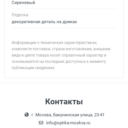
Сиреневый
Отделка
декоративная деталь на дужках
Информация о технических характеристиках,
комплекте поставки, стране изготовления, внешнем
виде и цвете товара носит справочный характер и
основывается на последних доступных к моменту
публикации сведениях
Минимальная сумма заказа 5 000 рублей.
Минимальная сумма заказа 5 000 рублей.
Артикул модели:
Бренд:
Страна:
Цвет модели:
Самовывоз
Контакты
Пол:
Выдаем товар в рабочие дни с 9:00 до
Оплата наличными.
РЦ:
г. Москва, Бакунинская улица, 23-41
18:00, по субботам с 11:00 до 15:00, в
Общая ширина:
офисе по адресу: г. Москва,
info@optika-moskva.ru
Длина дужки: