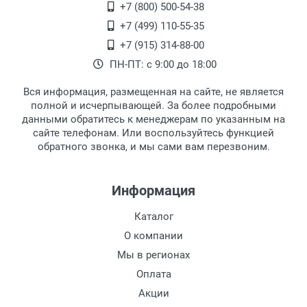
Переведеновский переулок 17, корпус 1,
+7 (800) 500-54-38
Ширина линзы:
второй этаж, тел. +7 (499) 110-55-35.
+7 (499) 110-55-35
Высота линзы:
Самовывоз.
После того, как заказ поступает в пункт
Оплата товара производится
+7 (915) 314-88-00
Ширина мостика:
наличными непосредственно на пункте
выдачи, наш менеджер связывается с
ПН-ПТ: с 9:00 до 18:00
Тип оправы:
выдачи товара.
клиентом и оповещает о поступлении
товара.
Материал линзы:
Вся информация, размещенная на сайте, не является
Перечисление средств на расчетный счет.
Для получения товара при себе
Материал оправы:
полной и исчерпывающей. За более подробными
обязательно иметь паспорт.
данными обратитесь к менеджерам по указанным на
Материал дужки:
сайте телефонам. Или воспользуйтесь функцией
Заказ необходимо забрать в течение 3
Цвет оправы:
обратного звонка, и мы сами вам перезвоним.
рабочих дней с момента поступления на
Цвет дужки:
пункт выдачи, чтобы избежать
Отделка:
дополнительных расходов за хранение
Информация
товара.
Перевод денег на карту Сбербанка.
Каталог
Доставка по Москве
О компании
Доставляем товар по Москве компанией
Мы в регионах
Сдэк до ближайшего к вам пункта
Оплата
выдачи.
Акции