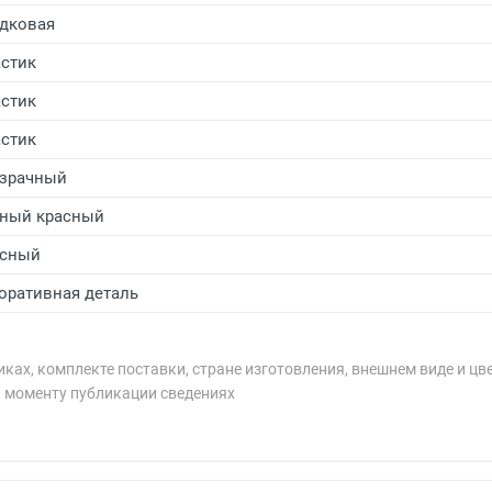
дковая
стик
стик
стик
зрачный
ный красный
асный
оративная деталь
ках, комплекте поставки, стране изготовления, внешнем виде и цв
к моменту публикации сведениях
рублей.
рублей.