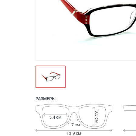
Футляры и мешки (1412)
Красота и здоровье (353)
Атрибуты для оптики (59)
Аксессуары (239)
Распродажа (950)
РАЗМЕРЫ:
3.3 см
5.4 см
1.7 см
13.9 см