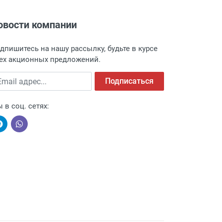
овости компании
адресу: г. Москва, Переведеновский
 товара.
дпишитесь на нашу рассылку, будьте в курсе
 и оповещает о поступлении товара.
ех акционных предложений.
а пункт выдачи, чтобы избежать
ail адрес
Подписаться
 в соц. сетях:
ыми компаниями, поэтому легко и