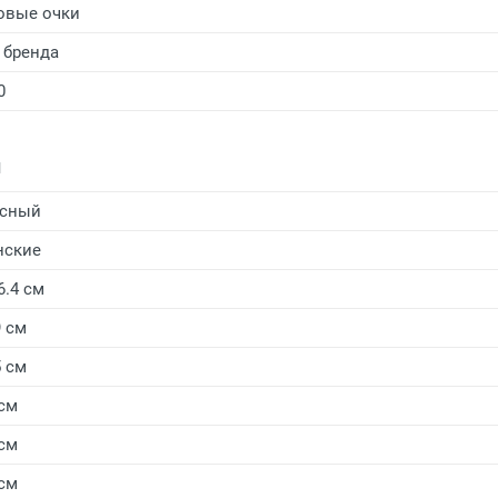
овые очки
 бренда
0
и
асный
нские
6.4 см
9 см
5 см
 см
 см
 см