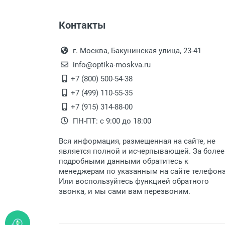
Особые условия:
Оплата наличными.
Самовывоз
Цвет модели:
Контакты
Выдаем товар в рабочие дни с
Пол:
Самовывоз.
переулок 17, корпус 1, второй э
Оплата товара пр
РЦ:
После того, как заказ поступ
г. Москва, Бакунинская улица, 23-41
Общая ширина:
Перечисление средств на расчетн
Для получения товара при себ
info@optika-moskva.ru
Длина дужки:
Заказ необходимо забрать
+7 (800) 500-54-38
Ширина линзы:
дополнительных расходов за 
Перевод денег на карту Сбербанка
+7 (499) 110-55-35
Высота линзы:
Доставка по Москве
+7 (915) 314-88-00
Ширина мостика:
ПН-ПТ: с 9:00 до 18:00
Тип оправы:
Доставляем товар по Москве 
Материал линзы:
Вся информация, размещенная на сайте, не
Доставка транспортными компани
Материал оправы:
является полной и исчерпывающей. За более
подробными данными обратитесь к
Материал дужки:
Данный способ доставки осущ
менеджерам по указанным на сайте телефон
Цвет линзы:
Мы сотрудничаем с различны
Или воспользуйтесь функцией обратного
Цвет оправы:
быстро подберем для Вас сам
звонка, и мы сами вам перезвоним.
Цвет дужки:
Доставка товара по регионам 
Отделка:
Доставка до транспортной ко