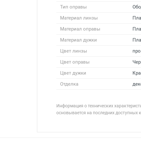
Тип оправы
Обо
Материал линзы
Пла
Материал оправы
Пла
Материал дужки
Пла
Цвет линзы
про
Цвет оправы
Чер
Цвет дужки
Кр
Отделка
дек
Информация о технических характеристи
основывается на последних доступных 
Минимальная сумма заказа 5 000 
Минимальная сумма заказа 5 000 
Артикул модели:
Бренд:
Страна: