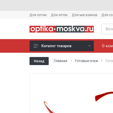
Для оптик
Для аптек
Для магазинов
Для со
О ко
Каталог товаров
Новое готовые очки (1621)
Главная
Готовые очки
Гото
Назад
Новое солнце (1613)
Готовые очки (3769)
Солнцезащитные очки (8880)
Компьютерные очки (852)
Оправы (3917)
Известные бренды (212)