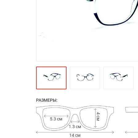
Футляры и мешки (1412)
Красота и здоровье (353)
Атрибуты для оптики (59)
Аксессуары (239)
Распродажа (950)
РАЗМЕРЫ:
4 см
5.3 см
1.3 см
14 см