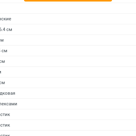
нские
6.4 см
см
5 см
 см
м
 см
дковая
лексами
стик
стик
стик