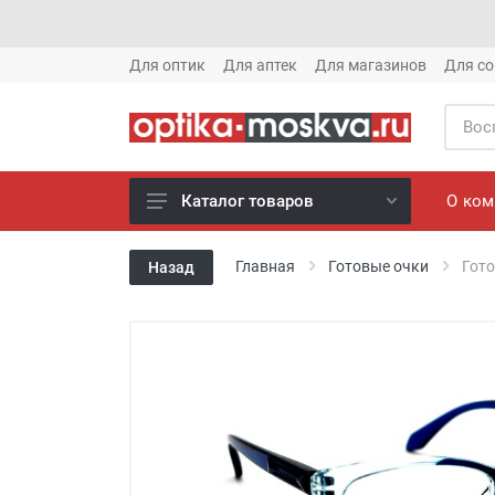
Для оптик
Для аптек
Для магазинов
Для со
О ко
Каталог товаров
Новое готовые очки (1621)
Главная
Готовые очки
Гото
Назад
Новое солнце (1613)
Готовые очки (3769)
Солнцезащитные очки (8880)
Компьютерные очки (852)
Оправы (3917)
Известные бренды (212)