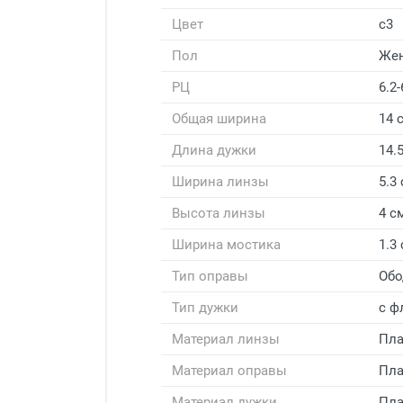
Цвет
с3
Пол
Же
РЦ
6.2-
Общая ширина
14 
Длина дужки
14.
Ширина линзы
5.3
Высота линзы
4 с
Ширина мостика
1.3
Тип оправы
Обо
Тип дужки
с ф
Материал линзы
Пла
Материал оправы
Пла
Материал дужки
Пла