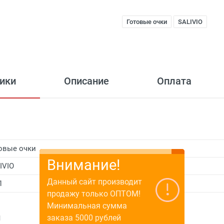
Готовые очки
SALIVIO
ики
Описание
Оплата
овые очки
Внимание!
IVIO
Данный сайт производит
1
продажу только ОПТОМ!
Минимальная сумма
и
заказа 5000 рублей