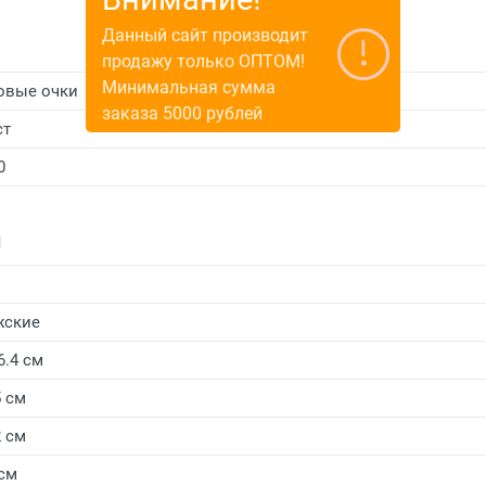
Данный сайт производит
продажу только ОПТОМ!
Минимальная сумма
овые очки
заказа 5000 рублей
ст
0
и
жские
6.4 см
5 см
2 см
 см