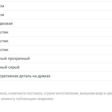
 см
 см
дковая
стик
стик
стик
ный прозрачный
ный серый
оративная деталь на дужках
ках, комплекте поставки, стране изготовления, внешнем виде и цв
к моменту публикации сведениях
рублей.
рублей.