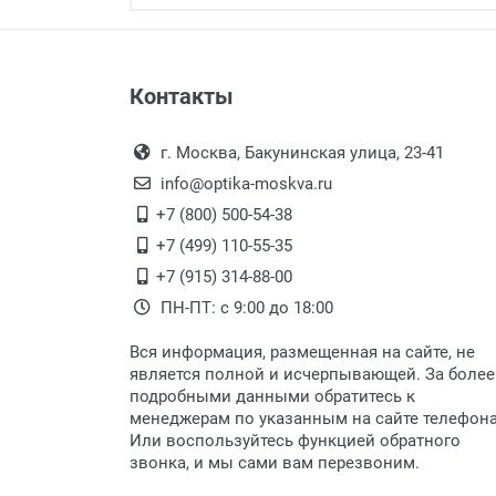
Страна:
Цвет модели:
Оплата наличными.
Самовывоз
Пол:
Контакты
Выдаем товар в рабочие дни с
РЦ:
Самовывоз.
переулок 17, корпус 1, второй э
Оплата товара пр
Общая ширина:
После того, как заказ поступ
г. Москва, Бакунинская улица, 23-41
Длина дужки:
Перечисление средств на расчетн
Для получения товара при себ
info@optika-moskva.ru
Ширина линзы:
Заказ необходимо забрать
+7 (800) 500-54-38
Высота линзы:
дополнительных расходов за 
Перевод денег на карту Сбербанка
+7 (499) 110-55-35
Ширина мостика:
Доставка по Москве
+7 (915) 314-88-00
Тип оправы:
ПН-ПТ: с 9:00 до 18:00
Материал линзы:
Доставляем товар по Москве 
Материал оправы:
Вся информация, размещенная на сайте, не
Доставка транспортными компани
Материал дужки:
является полной и исчерпывающей. За более
подробными данными обратитесь к
Цвет оправы:
Данный способ доставки осущ
менеджерам по указанным на сайте телефон
Цвет дужки:
Мы сотрудничаем с различны
Или воспользуйтесь функцией обратного
Отделка:
быстро подберем для Вас сам
звонка, и мы сами вам перезвоним.
Доставка товара по регионам 