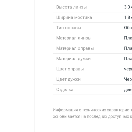
Высота линзы
3.3
Ширина мостика
1.8
Тип оправы
Обо
Материал линзы
Пла
Материал оправы
Пла
Материал дужки
Пла
Цвет оправы
чер
Цвет дужки
Чер
Отделка
дек
Информация о технических характеристи
основывается на последних доступных 
Минимальная сумма заказа 5 000 
Минимальная сумма заказа 5 000 
Артикул модели:
Бренд: