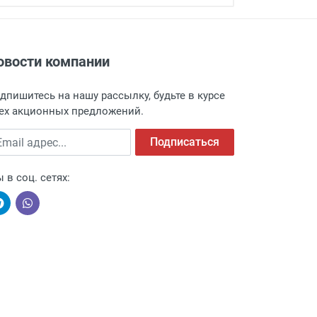
овости компании
адресу: г. Москва, Переведеновский
 товара.
дпишитесь на нашу рассылку, будьте в курсе
 и оповещает о поступлении товара.
ех акционных предложений.
а пункт выдачи, чтобы избежать
ail адрес
Подписаться
 в соц. сетях:
ыми компаниями, поэтому легко и