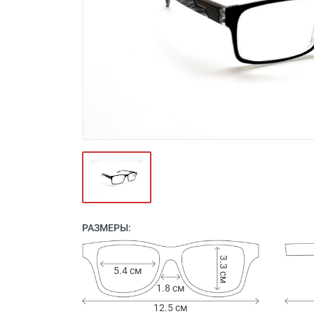
Футляры и мешки (1412)
Красота и здоровье (353)
Атрибуты для оптики (59)
Аксессуары (239)
Распродажа (950)
РАЗМЕРЫ:
3.3 см
5.4 см
1.8 см
12.5 см