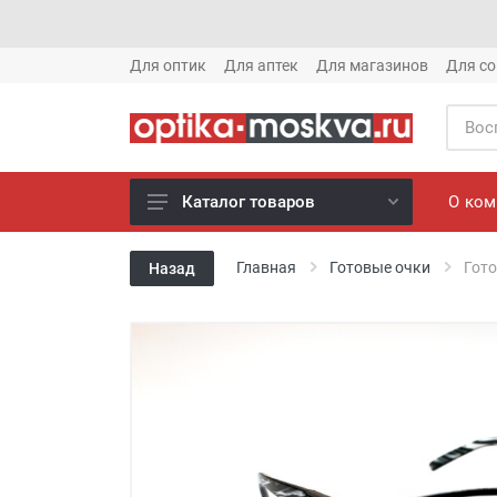
Для оптик
Для аптек
Для магазинов
Для со
О ко
Каталог товаров
Новое готовые очки (1621)
Главная
Готовые очки
Гото
Назад
Новое солнце (1613)
Готовые очки (3769)
Солнцезащитные очки (8880)
Компьютерные очки (852)
Оправы (3917)
Известные бренды (212)