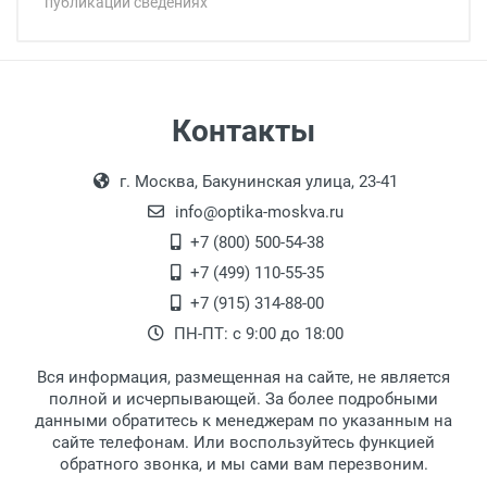
публикации сведениях
Минимальная сумма заказа 5 000 рублей.
Минимальная сумма заказа 5 000 рублей.
Артикул модели:
Бренд:
Страна:
Цвет модели:
Самовывоз
Контакты
Пол:
Выдаем товар в рабочие дни с 9:00 до
Оплата наличными.
РЦ:
г. Москва, Бакунинская улица, 23-41
18:00, по субботам с 11:00 до 15:00, в
Общая ширина:
офисе по адресу: г. Москва,
info@optika-moskva.ru
Длина дужки:
Переведеновский переулок 17, корпус 1,
+7 (800) 500-54-38
Ширина линзы:
второй этаж, тел. +7 (499) 110-55-35.
+7 (499) 110-55-35
Высота линзы:
Самовывоз.
После того, как заказ поступает в пункт
Оплата товара производится
+7 (915) 314-88-00
Ширина мостика:
наличными непосредственно на пункте
выдачи, наш менеджер связывается с
ПН-ПТ: с 9:00 до 18:00
Тип оправы:
выдачи товара.
клиентом и оповещает о поступлении
товара.
Материал линзы:
Вся информация, размещенная на сайте, не является
Перечисление средств на расчетный счет.
Для получения товара при себе
Материал оправы:
полной и исчерпывающей. За более подробными
обязательно иметь паспорт.
данными обратитесь к менеджерам по указанным на
Материал дужки:
сайте телефонам. Или воспользуйтесь функцией
Заказ необходимо забрать в течение 3
Цвет оправы:
обратного звонка, и мы сами вам перезвоним.
рабочих дней с момента поступления на
Цвет дужки: