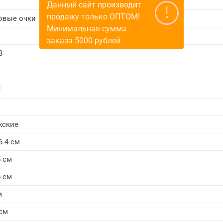
Данный сайт производит
продажу только ОПТОМ!
овые очки
Минимальная сумма
заказа 5000 рублей
8
и
жские
6.4 см
5 см
5 см
м
 см