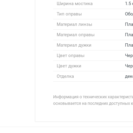
Ширина мостика
1.5
Тип оправы
Обо
Материал линзы
Пла
Материал оправы
Пла
Материал дужки
Пла
Цвет оправы
Че
Цвет дужки
Че
Отделка
дек
Информация о технических характеристи
основывается на последних доступных 
Минимальная сумма заказа 5 000 
Минимальная сумма заказа 5 000 
Артикул модели:
Бренд:
Страна: