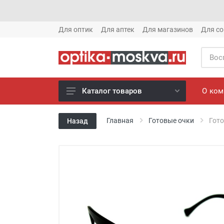
Для оптик
Для аптек
Для магазинов
Для со
О ко
Каталог товаров
Новое готовые очки (1621)
Главная
Готовые очки
Гото
Назад
Новое солнце (1613)
Готовые очки (3769)
Солнцезащитные очки (8880)
Компьютерные очки (852)
Оправы (3917)
Известные бренды (212)