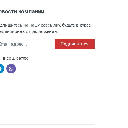
овости компании
адресу: г. Москва, Переведеновский
 товара.
дпишитесь на нашу рассылку, будьте в курсе
 и оповещает о поступлении товара.
ех акционных предложений.
а пункт выдачи, чтобы избежать
ail адрес
Подписаться
 в соц. сетях:
ыми компаниями, поэтому легко и