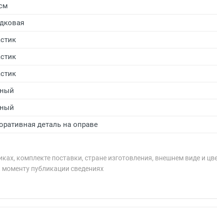
 см
дковая
стик
стик
стик
рный
рный
оративная деталь на оправе
ках, комплекте поставки, стране изготовления, внешнем виде и цв
к моменту публикации сведениях
рублей.
рублей.