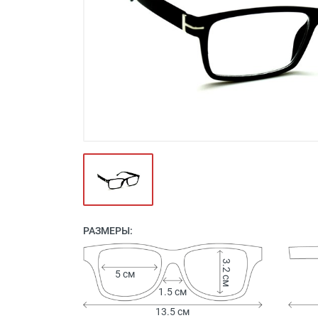
Футляры и мешки (1412)
Красота и здоровье (353)
Атрибуты для оптики (59)
Аксессуары (239)
Распродажа (950)
РАЗМЕРЫ:
3.2 см
5 см
1.5 см
13.5 см