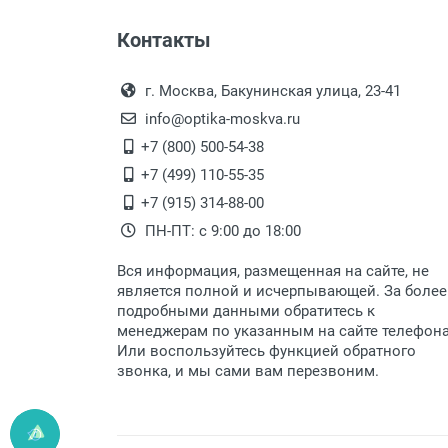
Цвет модели:
Оплата наличными.
Самовывоз
Пол:
Контакты
Выдаем товар в рабочие дни с
РЦ:
Самовывоз.
переулок 17, корпус 1, второй э
Оплата товара пр
Общая ширина:
После того, как заказ поступ
г. Москва, Бакунинская улица, 23-41
Длина дужки:
Перечисление средств на расчетн
Для получения товара при себ
info@optika-moskva.ru
Ширина линзы:
Заказ необходимо забрать
+7 (800) 500-54-38
Высота линзы:
дополнительных расходов за 
Перевод денег на карту Сбербанка
+7 (499) 110-55-35
Ширина мостика:
Доставка по Москве
+7 (915) 314-88-00
Тип оправы:
ПН-ПТ: с 9:00 до 18:00
Материал линзы:
Доставляем товар по Москве 
Материал оправы:
Вся информация, размещенная на сайте, не
Доставка транспортными компани
Материал дужки:
является полной и исчерпывающей. За более
подробными данными обратитесь к
Цвет оправы:
Данный способ доставки осущ
менеджерам по указанным на сайте телефон
Цвет дужки:
Мы сотрудничаем с различны
Или воспользуйтесь функцией обратного
Отделка:
быстро подберем для Вас сам
звонка, и мы сами вам перезвоним.
Доставка товара по регионам 
Доставка до транспортной ко