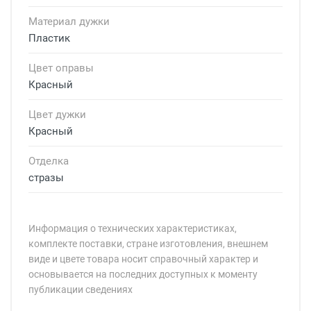
Материал дужки
Пластик
Цвет оправы
Красный
Цвет дужки
Красный
Отделка
стразы
Информация о технических характеристиках,
комплекте поставки, стране изготовления, внешнем
виде и цвете товара носит справочный характер и
основывается на последних доступных к моменту
публикации сведениях
Минимальная сумма заказа 5 000 рублей.
Минимальная сумма заказа 5 000 рублей.
Артикул модели: