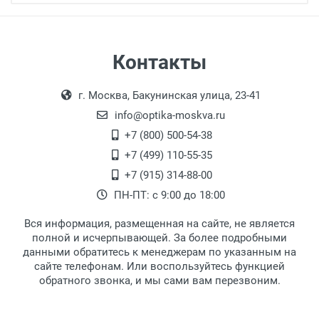
Бренд:
Страна:
Особые условия:
Самовывоз
Контакты
Цвет модели:
Выдаем товар в рабочие дни с 9:00 до
Оплата наличными.
Пол:
г. Москва, Бакунинская улица, 23-41
18:00, по субботам с 11:00 до 15:00, в
РЦ:
офисе по адресу: г. Москва,
info@optika-moskva.ru
Общая ширина:
Переведеновский переулок 17, корпус 1,
+7 (800) 500-54-38
Длина дужки:
второй этаж, тел. +7 (499) 110-55-35.
+7 (499) 110-55-35
Ширина линзы:
Самовывоз.
После того, как заказ поступает в пункт
Оплата товара производится
+7 (915) 314-88-00
Высота линзы:
наличными непосредственно на пункте
выдачи, наш менеджер связывается с
ПН-ПТ: с 9:00 до 18:00
Ширина мостика:
выдачи товара.
клиентом и оповещает о поступлении
товара.
Тип оправы:
Вся информация, размещенная на сайте, не является
Перечисление средств на расчетный счет.
Для получения товара при себе
Материал линзы:
полной и исчерпывающей. За более подробными
обязательно иметь паспорт.
данными обратитесь к менеджерам по указанным на
Материал оправы:
сайте телефонам. Или воспользуйтесь функцией
Заказ необходимо забрать в течение 3
Материал дужки:
обратного звонка, и мы сами вам перезвоним.
рабочих дней с момента поступления на
Цвет оправы:
пункт выдачи, чтобы избежать
Цвет дужки:
дополнительных расходов за хранение