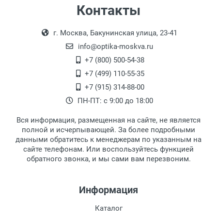
Особые условия:
Самовывоз
Контакты
Цвет модели:
Выдаем товар в рабочие дни с 9:00 до
Оплата наличными.
Пол:
г. Москва, Бакунинская улица, 23-41
18:00, по субботам с 11:00 до 15:00, в
РЦ:
офисе по адресу: г. Москва,
info@optika-moskva.ru
Общая ширина:
Переведеновский переулок 17, корпус 1,
+7 (800) 500-54-38
Длина дужки:
второй этаж, тел. +7 (499) 110-55-35.
+7 (499) 110-55-35
Ширина линзы:
Самовывоз.
После того, как заказ поступает в пункт
Оплата товара производится
+7 (915) 314-88-00
Высота линзы:
наличными непосредственно на пункте
выдачи, наш менеджер связывается с
ПН-ПТ: с 9:00 до 18:00
Ширина мостика:
выдачи товара.
клиентом и оповещает о поступлении
товара.
Тип оправы:
Вся информация, размещенная на сайте, не является
Перечисление средств на расчетный счет.
Для получения товара при себе
Тип дужки:
полной и исчерпывающей. За более подробными
обязательно иметь паспорт.
данными обратитесь к менеджерам по указанным на
Материал линзы:
сайте телефонам. Или воспользуйтесь функцией
Заказ необходимо забрать в течение 3
Материал оправы:
обратного звонка, и мы сами вам перезвоним.
рабочих дней с момента поступления на
Материал дужки:
пункт выдачи, чтобы избежать
Цвет оправы:
дополнительных расходов за хранение
Информация
Цвет дужки:
товара.
Перевод денег на карту Сбербанка.
Каталог
Доставка по Москве