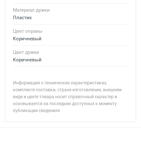
Материал дужки
Пластик
Цвет оправы
Коричневый
Цвет дужки
Коричневый
Информация о технических характеристиках,
комплекте поставки, стране изготовления, внешнем
виде и цвете товара носит справочный характер и
основывается на последних доступных к моменту
публикации сведениях
Минимальная сумма заказа 5 000 рублей.
Минимальная сумма заказа 5 000 рублей.
Артикул модели:
Бренд:
Страна: