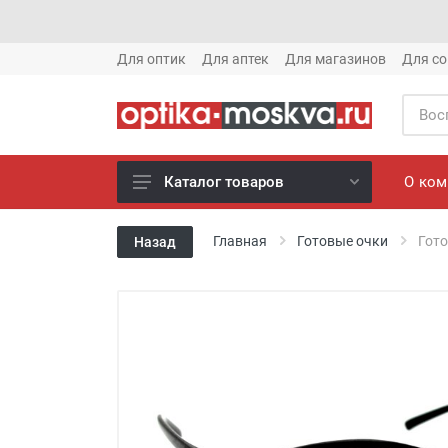
Для оптик
Для аптек
Для магазинов
Для со
О ко
Каталог товаров
Новое готовые очки (1621)
Главная
Готовые очки
Гото
Назад
Новое солнце (1613)
Готовые очки (3769)
Солнцезащитные очки (8880)
Компьютерные очки (852)
Оправы (3917)
Известные бренды (212)