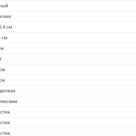
ный
нские
6.4 см
5 см
см
м
 см
 см
дковая
лексами
стик
стик
стик