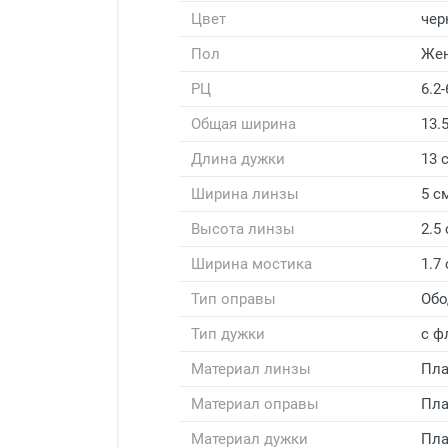
Цвет
чер
Пол
Же
РЦ
6.2-
Общая ширина
13.
Длина дужки
13 
Ширина линзы
5 с
Высота линзы
2.5
Ширина мостика
1.7
Тип оправы
Обо
Тип дужки
с ф
Материал линзы
Пла
Материал оправы
Пла
Материал дужки
Пла