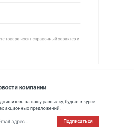
ете товара носит справочный характер и
овости компании
адресу: г. Москва, Переведеновский
 товара.
дпишитесь на нашу рассылку, будьте в курсе
 и оповещает о поступлении товара.
ех акционных предложений.
а пункт выдачи, чтобы избежать
ail адрес
Подписаться