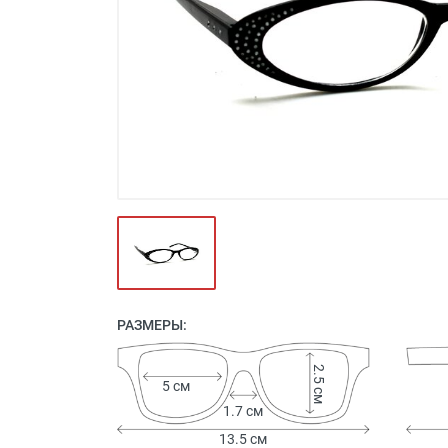
Футляры и мешки (1412)
Красота и здоровье (353)
Атрибуты для оптики (59)
Аксессуары (239)
Распродажа (950)
РАЗМЕРЫ:
2.5 см
5 см
1.7 см
13.5 см