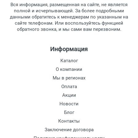
товара.
Тип оправы:
Вся информация, размещенная на сайте, не является
Перечисление средств на расчетный счет.
Для получения товара при себе
Материал линзы:
полной и исчерпывающей. За более подробными
обязательно иметь паспорт.
данными обратитесь к менеджерам по указанным на
Материал оправы:
сайте телефонам. Или воспользуйтесь функцией
Заказ необходимо забрать в течение 3
Материал дужки:
обратного звонка, и мы сами вам перезвоним.
рабочих дней с момента поступления на
Цвет оправы:
пункт выдачи, чтобы избежать
Цвет дужки:
дополнительных расходов за хранение
Информация
товара.
Перевод денег на карту Сбербанка.
Каталог
Доставка по Москве
О компании
Доставляем товар по Москве компанией
Мы в регионах
Сдэк до ближайшего к вам пункта
Оплата
выдачи.
Акции
Новости
Доставка транспортными компаниями по
России
Блог
Контакты
Данный способ доставки осуществляется
Заключение договора
преимущественно по России.