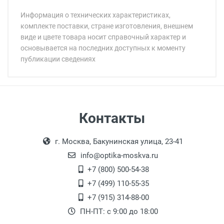
Информация о технических характеристиках,
комплекте поставки, стране изготовления, внешнем
виде и цвете товара носит справочный характер и
основывается на последних доступных к моменту
публикации сведениях
Минимальная сумма заказа 5 000 рублей.
Минимальная сумма заказа 5 000 рублей.
Артикул модели:
Бренд:
Страна:
Особые условия:
Самовывоз
Контакты
Цвет модели:
Выдаем товар в рабочие дни с 9:00 до
Оплата наличными.
Пол:
г. Москва, Бакунинская улица, 23-41
18:00, по субботам с 11:00 до 15:00, в
РЦ:
офисе по адресу: г. Москва,
info@optika-moskva.ru
Общая ширина:
Переведеновский переулок 17, корпус 1,
+7 (800) 500-54-38
Длина дужки:
второй этаж, тел. +7 (499) 110-55-35.
+7 (499) 110-55-35
Ширина линзы:
Самовывоз.
После того, как заказ поступает в пункт
Оплата товара производится
+7 (915) 314-88-00
Высота линзы:
наличными непосредственно на пункте
выдачи, наш менеджер связывается с
ПН-ПТ: с 9:00 до 18:00
Ширина мостика:
выдачи товара.
клиентом и оповещает о поступлении