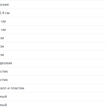
жские
6.4 см
5 см
6 см
 см
 см
 см
дковая
стик
стик
алл и пластик
рный
рный