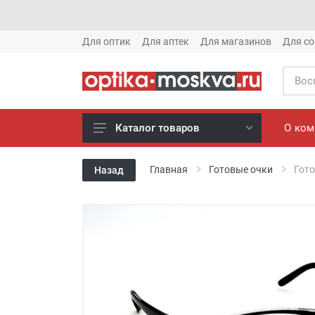
Для оптик
Для аптек
Для магазинов
Для со
О ко
Каталог товаров
Новое готовые очки (1621)
Главная
Готовые очки
Гото
Назад
Новое солнце (1613)
Готовые очки (3769)
Солнцезащитные очки (8880)
Компьютерные очки (852)
Оправы (3917)
Известные бренды (212)