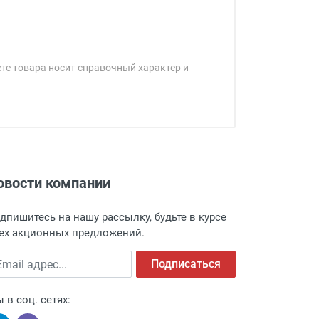
ете товара носит справочный характер и
овости компании
адресу: г. Москва, Переведеновский
 товара.
дпишитесь на нашу рассылку, будьте в курсе
 и оповещает о поступлении товара.
ех акционных предложений.
а пункт выдачи, чтобы избежать
ail адрес
Подписаться
 в соц. сетях: