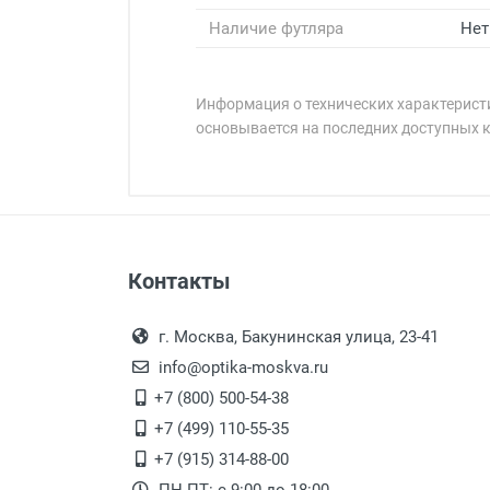
Наличие футляра
Нет
Информация о технических характеристи
основывается на последних доступных 
Минимальная сумма заказа 5 000 
Минимальная сумма заказа 5 000 
Бренд:
Страна:
Особые условия:
Цвет модели:
Оплата наличными.
Самовывоз
Пол:
Контакты
Выдаем товар в рабочие дни с
РЦ:
Самовывоз.
переулок 17, корпус 1, второй э
Оплата товара пр
Общая ширина:
После того, как заказ поступ
г. Москва, Бакунинская улица, 23-41
Длина дужки:
Перечисление средств на расчетн
Для получения товара при себ
info@optika-moskva.ru
Ширина линзы:
Заказ необходимо забрать
+7 (800) 500-54-38
Высота линзы:
дополнительных расходов за 
Перевод денег на карту Сбербанка
+7 (499) 110-55-35
Ширина мостика:
Доставка по Москве
+7 (915) 314-88-00
Тип оправы: