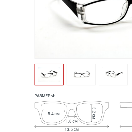
Футляры и мешки (1412)
Красота и здоровье (353)
Атрибуты для оптики (59)
Аксессуары (239)
Распродажа (950)
РАЗМЕРЫ:
3.2 см
5.4 см
1.8 см
13.5 см