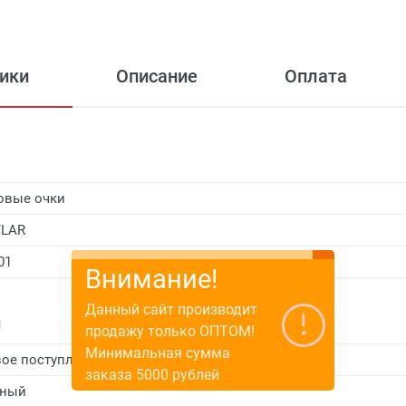
ики
Описание
Оплата
овые очки
YLAR
01
Внимание!
Данный сайт производит
и
продажу только ОПТОМ!
Минимальная сумма
ое поступление
заказа 5000 рублей
рный