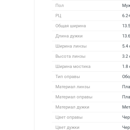
Пол
Му
РЦ
6.2-
Общая ширина
13.
Длина дужки
13.
Ширина линзы
5.4
Высота линзы
3.2
Ширина мостика
1.8
Тип оправы
Обо
Материал линзы
Пла
Материал оправы
Пла
Материал дужки
Мет
Цвет оправы
Че
Цвет дужки
Че