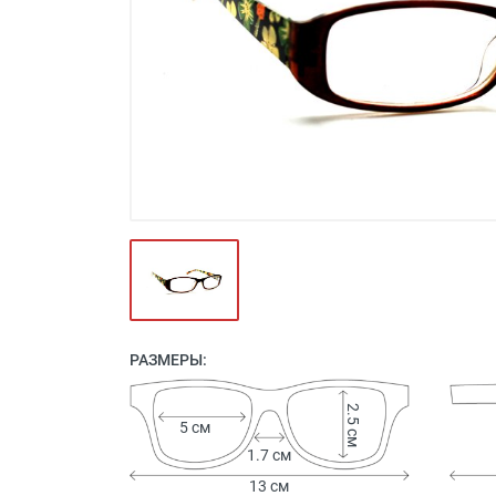
Футляры и мешки (1412)
Красота и здоровье (353)
Атрибуты для оптики (59)
Аксессуары (239)
Распродажа (950)
РАЗМЕРЫ:
2.5 см
5 см
1.7 см
13 см