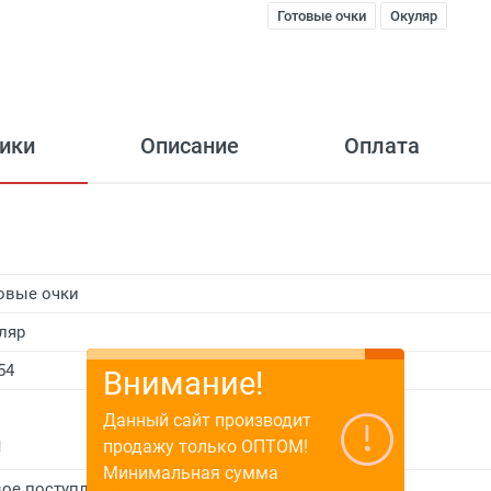
Готовые очки
Окуляр
ики
Описание
Оплата
овые очки
ляр
54
Внимание!
Данный сайт производит
и
продажу только ОПТОМ!
Минимальная сумма
ое поступление