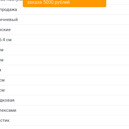
заказа 5000 рублей
продажа
ичневый
нские
6.4 см
см
см
м
 см
 см
дковая
лексами
стик