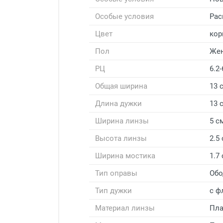
Особые условия
Рас
Цвет
кор
Пол
Же
РЦ
6.2-
Общая ширина
13 
Длина дужки
13 
Ширина линзы
5 с
Высота линзы
2.5
Ширина мостика
1.7
Тип оправы
Обо
Тип дужки
с ф
Материал линзы
Пла