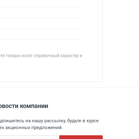
ете товара носит справочный характер и
овости компании
адресу: г. Москва, Переведеновский
 товара.
дпишитесь на нашу рассылку, будьте в курсе
 и оповещает о поступлении товара.
ех акционных предложений.
а пункт выдачи, чтобы избежать
ail адрес