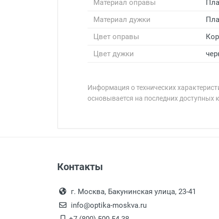
Материал оправы
Пла
Материал дужки
Пла
Цвет оправы
Ко
Цвет дужки
чер
Информация о технических характеристи
основывается на последних доступных 
Минимальная сумма заказа 5 000 
Минимальная сумма заказа 5 000 
Артикул модели:
Бренд:
Страна:
Особые условия:
Оплата наличными.
Самовывоз
Цвет модели:
Контакты
Выдаем товар в рабочие дни с
Пол:
Самовывоз.
переулок 17, корпус 1, второй э
Оплата товара пр
РЦ:
После того, как заказ поступ
г. Москва, Бакунинская улица, 23-41
Общая ширина:
Перечисление средств на расчетн
Для получения товара при себ
info@optika-moskva.ru
Длина дужки:
Заказ необходимо забрать