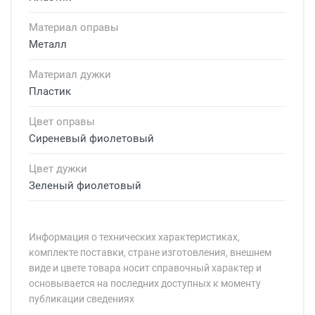
Материал оправы
Металл
Материал дужки
Пластик
Цвет оправы
Сиреневый фиолетовый
Цвет дужки
Зеленый фиолетовый
Информация о технических характеристиках,
комплекте поставки, стране изготовления, внешнем
виде и цвете товара носит справочный характер и
основывается на последних доступных к моменту
публикации сведениях
Минимальная сумма заказа 5 000 рублей.
Минимальная сумма заказа 5 000 рублей.