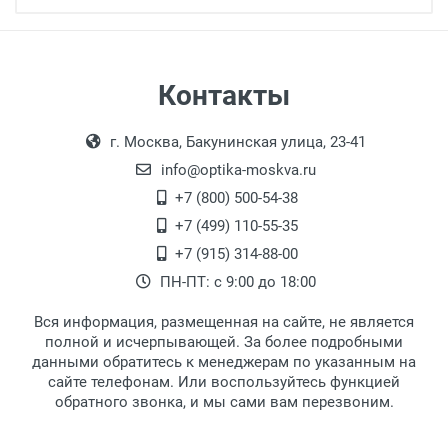
Артикул модели:
Бренд:
Страна:
Особые условия:
Самовывоз
Контакты
Цвет модели:
Выдаем товар в рабочие дни с 9:00 до
Оплата наличными.
Пол:
г. Москва, Бакунинская улица, 23-41
18:00, по субботам с 11:00 до 15:00, в
РЦ:
офисе по адресу: г. Москва,
info@optika-moskva.ru
Общая ширина:
Переведеновский переулок 17, корпус 1,
+7 (800) 500-54-38
Длина дужки:
второй этаж, тел. +7 (499) 110-55-35.
+7 (499) 110-55-35
Ширина линзы:
Самовывоз.
После того, как заказ поступает в пункт
Оплата товара производится
+7 (915) 314-88-00
Высота линзы:
наличными непосредственно на пункте
выдачи, наш менеджер связывается с
ПН-ПТ: с 9:00 до 18:00
Ширина мостика:
выдачи товара.
клиентом и оповещает о поступлении
товара.
Тип оправы:
Вся информация, размещенная на сайте, не является
Перечисление средств на расчетный счет.
Для получения товара при себе
Материал линзы:
полной и исчерпывающей. За более подробными
обязательно иметь паспорт.
данными обратитесь к менеджерам по указанным на
Материал оправы:
сайте телефонам. Или воспользуйтесь функцией
Заказ необходимо забрать в течение 3
Материал дужки:
обратного звонка, и мы сами вам перезвоним.
рабочих дней с момента поступления на
Цвет оправы:
пункт выдачи, чтобы избежать
Цвет дужки: