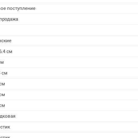
ое поступление
продажа
нские
6.4 см
см
5 см
 см
 см
 см
дковая
стик
стик