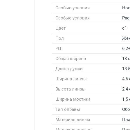
Особые условия
Нов
Особые условия
Рас
Цвет
с1
Пол
Же
РЦ
6.2-
Общая ширина
13 
Длина дужки
13.
Ширина линзы
4.6
Высота линзы
2.4
Ширина мостика
1.5
Тип оправы
Обо
Материал линзы
Пла
Материал оправы
Пла