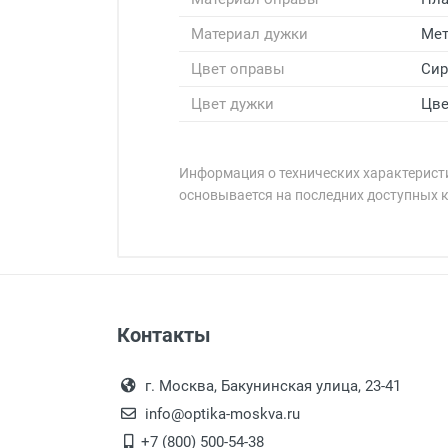
Материал дужки
Мет
Цвет оправы
Си
Цвет дужки
Цве
Информация о технических характеристи
основывается на последних доступных 
Минимальная сумма заказа 5 000 
Минимальная сумма заказа 5 000 
Артикул модели:
Бренд:
Страна:
Особые условия:
Оплата наличными.
Самовывоз
Цвет модели:
Контакты
Выдаем товар в рабочие дни с
Пол:
Самовывоз.
переулок 17, корпус 1, второй э
Оплата товара пр
РЦ:
После того, как заказ поступ
г. Москва, Бакунинская улица, 23-41
Общая ширина:
Перечисление средств на расчетн
Для получения товара при себ
info@optika-moskva.ru
Длина дужки:
Заказ необходимо забрать
+7 (800) 500-54-38