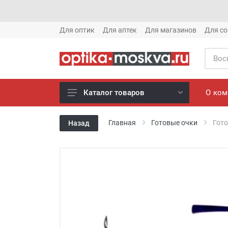
Для оптик
Для аптек
Для магазинов
Для со
О ко
Каталог товаров
Новое готовые очки (1621)
Главная
Готовые очки
Гото
Назад
Новое солнце (1613)
Готовые очки (3769)
Солнцезащитные очки (8880)
Компьютерные очки (852)
Оправы (3917)
Известные бренды (212)