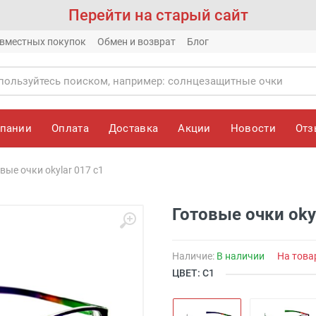
Перейти на старый сайт
вместных покупок
Обмен и возврат
Блог
мпании
Оплата
Доставка
Акции
Новости
От
вые очки okylar 017 с1
Готовые очки oky
Наличие:
В наличии
На това
ЦВЕТ: С1