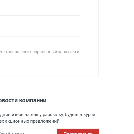
ете товара носит справочный характер и
овости компании
адресу: г. Москва, Переведеновский
 товара.
дпишитесь на нашу рассылку, будьте в курсе
 и оповещает о поступлении товара.
ех акционных предложений.
а пункт выдачи, чтобы избежать
ail адрес