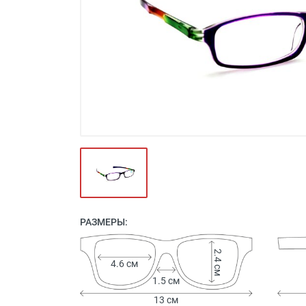
Футляры и мешки (1412)
Красота и здоровье (353)
Атрибуты для оптики (59)
Аксессуары (239)
Распродажа (950)
РАЗМЕРЫ:
2.4 см
4.6 см
1.5 см
13 см