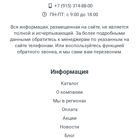
Самовывоз.
После того, как заказ поступает в пункт
Оплата товара производится
+7 (915) 314-88-00
Ширина мостика:
наличными непосредственно на пункте
выдачи, наш менеджер связывается с
ПН-ПТ: с 9:00 до 18:00
Тип оправы:
выдачи товара.
клиентом и оповещает о поступлении
товара.
Материал линзы:
Вся информация, размещенная на сайте, не является
Перечисление средств на расчетный счет.
Для получения товара при себе
Материал оправы:
полной и исчерпывающей. За более подробными
обязательно иметь паспорт.
данными обратитесь к менеджерам по указанным на
Материал дужки:
сайте телефонам. Или воспользуйтесь функцией
Заказ необходимо забрать в течение 3
Цвет оправы:
обратного звонка, и мы сами вам перезвоним.
рабочих дней с момента поступления на
Цвет дужки:
пункт выдачи, чтобы избежать
Наличие футляра:
дополнительных расходов за хранение
Информация
товара.
Перевод денег на карту Сбербанка.
Каталог
Доставка по Москве
О компании
Доставляем товар по Москве компанией
Мы в регионах
Сдэк до ближайшего к вам пункта
Оплата
выдачи.
Акции
Новости
Доставка транспортными компаниями по
России
Блог