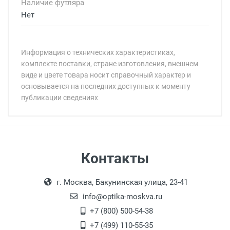
Наличие футляра
Нет
Информация о технических характеристиках,
комплекте поставки, стране изготовления, внешнем
виде и цвете товара носит справочный характер и
основывается на последних доступных к моменту
публикации сведениях
Минимальная сумма заказа 5 000 рублей.
Минимальная сумма заказа 5 000 рублей.
Бренд:
Страна:
Особые условия:
Цвет модели:
Самовывоз
Контакты
Пол:
Выдаем товар в рабочие дни с 9:00 до
Оплата наличными.
РЦ:
г. Москва, Бакунинская улица, 23-41
18:00, по субботам с 11:00 до 15:00, в
Общая ширина:
офисе по адресу: г. Москва,
info@optika-moskva.ru
Длина дужки:
Переведеновский переулок 17, корпус 1,
+7 (800) 500-54-38
Ширина линзы:
второй этаж, тел. +7 (499) 110-55-35.
+7 (499) 110-55-35
Высота линзы: