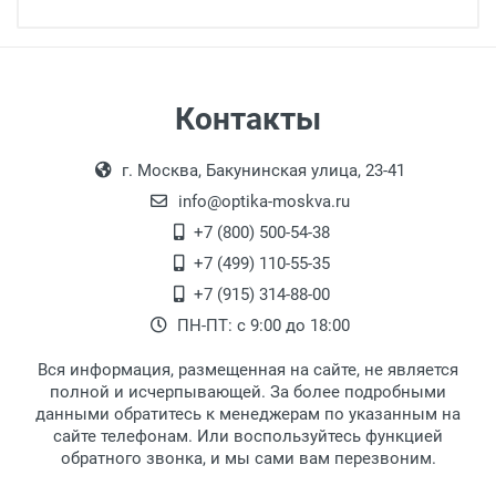
Минимальная сумма заказа 5 000 рублей.
Минимальная сумма заказа 5 000 рублей.
Бренд:
Страна:
Цвет модели:
РЦ:
Самовывоз
Контакты
Общая ширина:
Выдаем товар в рабочие дни с 9:00 до
Оплата наличными.
Длина дужки:
г. Москва, Бакунинская улица, 23-41
18:00, по субботам с 11:00 до 15:00, в
Ширина линзы:
офисе по адресу: г. Москва,
info@optika-moskva.ru
Высота линзы:
Переведеновский переулок 17, корпус 1,
+7 (800) 500-54-38
Ширина мостика:
второй этаж, тел. +7 (499) 110-55-35.
+7 (499) 110-55-35
Тип оправы:
Самовывоз.
После того, как заказ поступает в пункт
Оплата товара производится
+7 (915) 314-88-00
Материал линзы:
наличными непосредственно на пункте
выдачи, наш менеджер связывается с
ПН-ПТ: с 9:00 до 18:00
Материал дужки:
выдачи товара.
клиентом и оповещает о поступлении
товара.
Цвет дужки:
Вся информация, размещенная на сайте, не является
Перечисление средств на расчетный счет.
Для получения товара при себе
Наличие футляра:
полной и исчерпывающей. За более подробными
обязательно иметь паспорт.
данными обратитесь к менеджерам по указанным на
сайте телефонам. Или воспользуйтесь функцией
Заказ необходимо забрать в течение 3
обратного звонка, и мы сами вам перезвоним.
рабочих дней с момента поступления на
пункт выдачи, чтобы избежать