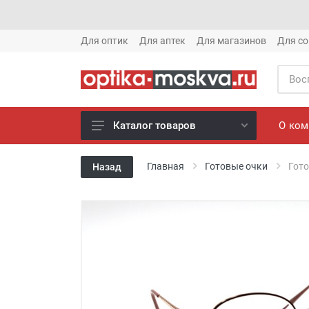
Для оптик
Для аптек
Для магазинов
Для со
О ко
Каталог товаров
Новое готовые очки (1621)
Главная
Готовые очки
Гото
Назад
Новое солнце (1613)
Готовые очки (3769)
Солнцезащитные очки (8880)
Компьютерные очки (852)
Оправы (3917)
Известные бренды (212)