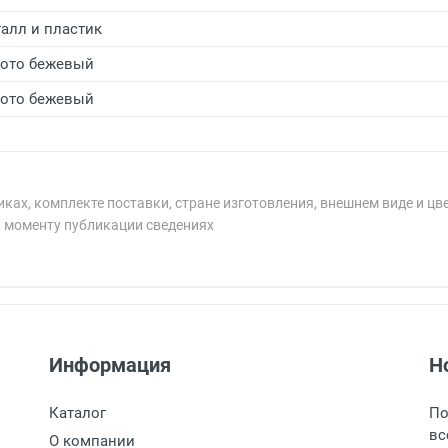
алл и пластик
ото бежевый
ото бежевый
ках, комплекте поставки, стране изготовления, внешнем виде и цв
к моменту публикации сведениях
рублей.
рублей.
Информация
Н
 9:00 до 18:00, по субботам с 11:00 до 15:00, в офисе по 
таж, тел. +7 (499) 110-55-35.
оизводится наличными непосредственно на пункте выдачи
Каталог
По
ает в пункт выдачи, наш менеджер связывается с клиентом
ый счет.
вс
е обязательно иметь паспорт.
О компании