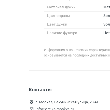
Материал дужки
Мет
Цвет оправы
Зол
Цвет дужки
Зол
Наличие футляра
Нет
Информация о технических характеристи
основывается на последних доступных 
Минимальная сумма заказа 5 000 
Минимальная сумма заказа 5 000 
Бренд:
Страна:
Цвет модели:
Пол:
Оплата наличными.
Самовывоз
РЦ:
Контакты
Выдаем товар в рабочие дни с
Общая ширина:
Самовывоз.
переулок 17, корпус 1, второй э
Оплата товара пр
Длина дужки:
После того, как заказ поступ
г. Москва, Бакунинская улица, 23-41
Ширина линзы:
Перечисление средств на расчетн
Для получения товара при себ
info@optika-moskva.ru