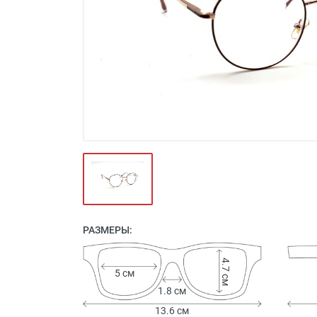
Футляры и мешки (1412)
Красота и здоровье (353)
Атрибуты для оптики (59)
Аксессуары (239)
Распродажа (950)
РАЗМЕРЫ:
4.7 см
5 см
1.8 см
13.6 см