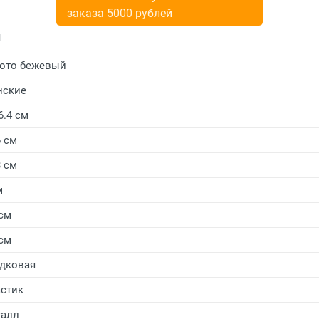
заказа 5000 рублей
и
ото бежевый
нские
6.4 см
6 см
3 см
м
 см
 см
дковая
стик
алл