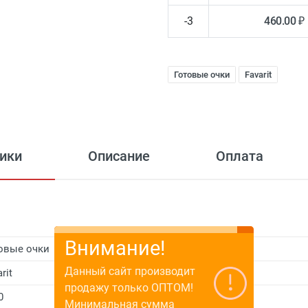
-3
460.00 ₽
Готовые очки
Favarit
ики
Описание
Оплата
Внимание!
овые очки
Данный сайт производит
rit
продажу только ОПТОМ!
0
Минимальная сумма