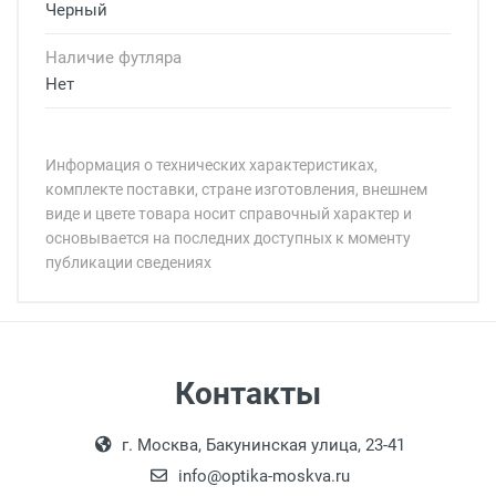
Черный
Наличие футляра
Нет
Информация о технических характеристиках,
комплекте поставки, стране изготовления, внешнем
виде и цвете товара носит справочный характер и
основывается на последних доступных к моменту
публикации сведениях
Минимальная сумма заказа 5 000 рублей.
Минимальная сумма заказа 5 000 рублей.
Бренд:
Цвет модели:
Пол:
РЦ:
Самовывоз
Контакты
Общая ширина:
Выдаем товар в рабочие дни с 9:00 до
Оплата наличными.
Длина дужки:
г. Москва, Бакунинская улица, 23-41
18:00, по субботам с 11:00 до 15:00, в
Ширина линзы:
офисе по адресу: г. Москва,
info@optika-moskva.ru
Высота линзы: