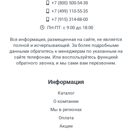
Переведеновский переулок 17, корпус 1,
+7 (800) 500-54-38
Ширина мостика:
второй этаж, тел. +7 (499) 110-55-35.
+7 (499) 110-55-35
Тип дужки:
Самовывоз.
После того, как заказ поступает в пункт
Оплата товара производится
+7 (915) 314-88-00
Материал линзы:
наличными непосредственно на пункте
выдачи, наш менеджер связывается с
ПН-ПТ: с 9:00 до 18:00
Материал оправы:
выдачи товара.
клиентом и оповещает о поступлении
товара.
Материал дужки:
Вся информация, размещенная на сайте, не является
Перечисление средств на расчетный счет.
Для получения товара при себе
Цвет оправы:
полной и исчерпывающей. За более подробными
обязательно иметь паспорт.
данными обратитесь к менеджерам по указанным на
Цвет дужки:
сайте телефонам. Или воспользуйтесь функцией
Заказ необходимо забрать в течение 3
Наличие футляра:
обратного звонка, и мы сами вам перезвоним.
рабочих дней с момента поступления на
пункт выдачи, чтобы избежать
дополнительных расходов за хранение
Информация
товара.
Перевод денег на карту Сбербанка.
Каталог
Доставка по Москве
О компании
Доставляем товар по Москве компанией
Мы в регионах
Сдэк до ближайшего к вам пункта
Оплата
выдачи.
Акции