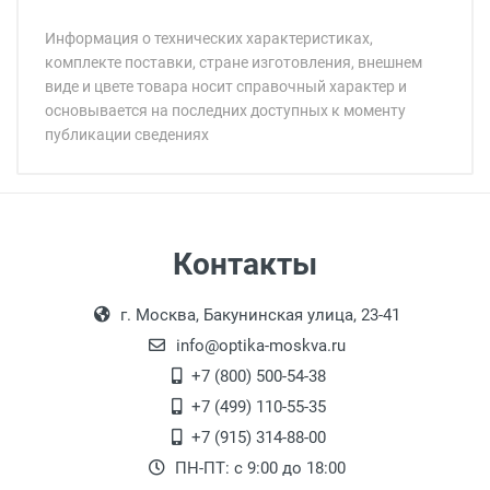
Информация о технических характеристиках,
комплекте поставки, стране изготовления, внешнем
виде и цвете товара носит справочный характер и
основывается на последних доступных к моменту
публикации сведениях
Минимальная сумма заказа 5 000 рублей.
Минимальная сумма заказа 5 000 рублей.
Бренд:
Цвет модели:
Пол:
РЦ:
Самовывоз
Контакты
Общая ширина:
Выдаем товар в рабочие дни с 9:00 до
Оплата наличными.
Длина дужки:
г. Москва, Бакунинская улица, 23-41
18:00, по субботам с 11:00 до 15:00, в
Ширина линзы:
офисе по адресу: г. Москва,
info@optika-moskva.ru
Высота линзы:
Переведеновский переулок 17, корпус 1,
+7 (800) 500-54-38
Ширина мостика:
второй этаж, тел. +7 (499) 110-55-35.
+7 (499) 110-55-35
Материал линзы:
Самовывоз.
После того, как заказ поступает в пункт
Оплата товара производится
+7 (915) 314-88-00
Материал оправы:
наличными непосредственно на пункте
выдачи, наш менеджер связывается с
ПН-ПТ: с 9:00 до 18:00
Материал дужки:
выдачи товара.
клиентом и оповещает о поступлении