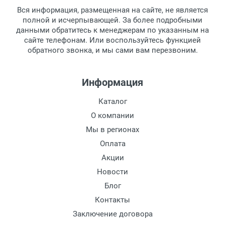
товара.
Цвет оправы:
Вся информация, размещенная на сайте, не является
Перечисление средств на расчетный счет.
Для получения товара при себе
Цвет дужки:
полной и исчерпывающей. За более подробными
обязательно иметь паспорт.
данными обратитесь к менеджерам по указанным на
Наличие футляра:
сайте телефонам. Или воспользуйтесь функцией
Заказ необходимо забрать в течение 3
обратного звонка, и мы сами вам перезвоним.
рабочих дней с момента поступления на
пункт выдачи, чтобы избежать
дополнительных расходов за хранение
Информация
товара.
Перевод денег на карту Сбербанка.
Каталог
Доставка по Москве
О компании
Доставляем товар по Москве компанией
Мы в регионах
Сдэк до ближайшего к вам пункта
Оплата
выдачи.
Акции
Новости
Доставка транспортными компаниями по
России
Блог
Контакты
Данный способ доставки осуществляется
Заключение договора
преимущественно по России.