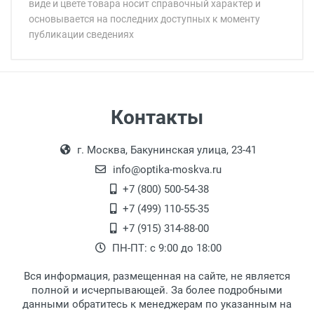
виде и цвете товара носит справочный характер и
основывается на последних доступных к моменту
публикации сведениях
Минимальная сумма заказа 5 000 рублей.
Минимальная сумма заказа 5 000 рублей.
Бренд:
Цвет модели:
Пол:
РЦ:
Самовывоз
Контакты
Общая ширина:
Выдаем товар в рабочие дни с 9:00 до
Оплата наличными.
Длина дужки:
г. Москва, Бакунинская улица, 23-41
18:00, по субботам с 11:00 до 15:00, в
Ширина линзы:
офисе по адресу: г. Москва,
info@optika-moskva.ru
Высота линзы:
Переведеновский переулок 17, корпус 1,
+7 (800) 500-54-38
Ширина мостика:
второй этаж, тел. +7 (499) 110-55-35.
+7 (499) 110-55-35
Тип оправы:
Самовывоз.
После того, как заказ поступает в пункт
Оплата товара производится
+7 (915) 314-88-00
Материал линзы:
наличными непосредственно на пункте
выдачи, наш менеджер связывается с
ПН-ПТ: с 9:00 до 18:00
Материал оправы:
выдачи товара.
клиентом и оповещает о поступлении
товара.
Материал дужки:
Вся информация, размещенная на сайте, не является
Перечисление средств на расчетный счет.
Для получения товара при себе
Цвет оправы:
полной и исчерпывающей. За более подробными
обязательно иметь паспорт.
данными обратитесь к менеджерам по указанным на
Цвет дужки: