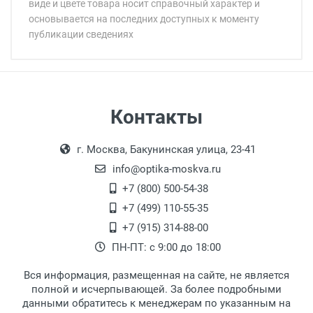
виде и цвете товара носит справочный характер и
основывается на последних доступных к моменту
публикации сведениях
Минимальная сумма заказа 5 000 рублей.
Минимальная сумма заказа 5 000 рублей.
Артикул модели:
Бренд:
Страна:
Цвет модели:
Самовывоз
Контакты
Пол:
Выдаем товар в рабочие дни с 9:00 до
Оплата наличными.
РЦ:
г. Москва, Бакунинская улица, 23-41
18:00, по субботам с 11:00 до 15:00, в
Общая ширина:
офисе по адресу: г. Москва,
info@optika-moskva.ru
Длина дужки:
Переведеновский переулок 17, корпус 1,
+7 (800) 500-54-38
Ширина линзы:
второй этаж, тел. +7 (499) 110-55-35.
+7 (499) 110-55-35
Высота линзы:
Самовывоз.
После того, как заказ поступает в пункт
Оплата товара производится
+7 (915) 314-88-00
Ширина мостика:
наличными непосредственно на пункте
выдачи, наш менеджер связывается с
ПН-ПТ: с 9:00 до 18:00
Тип оправы:
выдачи товара.
клиентом и оповещает о поступлении
товара.
Тип дужки:
Вся информация, размещенная на сайте, не является
Перечисление средств на расчетный счет.
Для получения товара при себе
Материал линзы:
полной и исчерпывающей. За более подробными
обязательно иметь паспорт.
данными обратитесь к менеджерам по указанным на
Материал оправы: