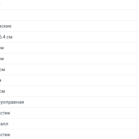
и
нские
6.4 см
см
см
 см
м
 см
уоправная
стик
алл
стик