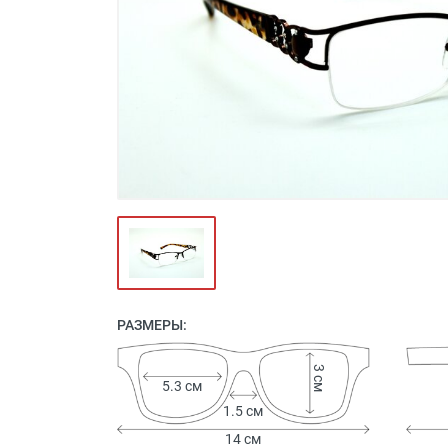
Футляры и мешки (1412)
Красота и здоровье (353)
Атрибуты для оптики (59)
Аксессуары (239)
Распродажа (950)
РАЗМЕРЫ:
3 см
5.3 см
1.5 см
14 см