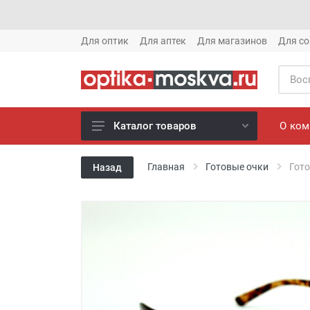
Для оптик
Для аптек
Для магазинов
Для со
О ко
Каталог товаров
Новое готовые очки (1621)
Главная
Готовые очки
Гото
Назад
Новое солнце (1613)
Готовые очки (3769)
Солнцезащитные очки (8880)
Компьютерные очки (852)
Оправы (3917)
Известные бренды (212)