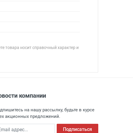
ете товара носит справочный характер и
овости компании
адресу: г. Москва, Переведеновский
 товара.
дпишитесь на нашу рассылку, будьте в курсе
 и оповещает о поступлении товара.
ех акционных предложений.
а пункт выдачи, чтобы избежать
ail адрес
Подписаться