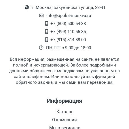
Выдаем товар в рабочие дни с 9:00 до
Оплата наличными.
РЦ:
г. Москва, Бакунинская улица, 23-41
18:00, по субботам с 11:00 до 15:00, в
Общая ширина:
офисе по адресу: г. Москва,
info@optika-moskva.ru
Длина дужки:
Переведеновский переулок 17, корпус 1,
+7 (800) 500-54-38
Ширина линзы:
второй этаж, тел. +7 (499) 110-55-35.
+7 (499) 110-55-35
Высота линзы:
Самовывоз.
После того, как заказ поступает в пункт
Оплата товара производится
+7 (915) 314-88-00
Ширина мостика:
наличными непосредственно на пункте
выдачи, наш менеджер связывается с
ПН-ПТ: с 9:00 до 18:00
Тип оправы:
выдачи товара.
клиентом и оповещает о поступлении
товара.
Материал линзы:
Вся информация, размещенная на сайте, не является
Перечисление средств на расчетный счет.
Для получения товара при себе
Материал оправы:
полной и исчерпывающей. За более подробными
обязательно иметь паспорт.
данными обратитесь к менеджерам по указанным на
Материал дужки:
сайте телефонам. Или воспользуйтесь функцией
Заказ необходимо забрать в течение 3
Цвет оправы:
обратного звонка, и мы сами вам перезвоним.
рабочих дней с момента поступления на
Цвет дужки:
пункт выдачи, чтобы избежать
Отделка:
дополнительных расходов за хранение
Информация
товара.
Перевод денег на карту Сбербанка.
Каталог
Доставка по Москве
О компании
Доставляем товар по Москве компанией
Мы в регионах