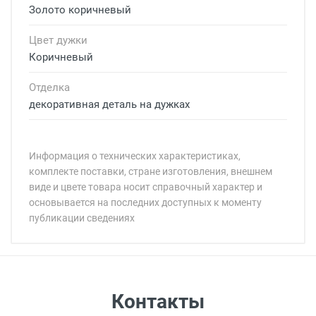
Золото коричневый
Цвет дужки
Коричневый
Отделка
декоративная деталь на дужках
Информация о технических характеристиках,
комплекте поставки, стране изготовления, внешнем
виде и цвете товара носит справочный характер и
основывается на последних доступных к моменту
публикации сведениях
Минимальная сумма заказа 5 000 рублей.
Минимальная сумма заказа 5 000 рублей.
Артикул модели:
Бренд:
Страна:
Цвет модели:
Самовывоз
Контакты
Пол: