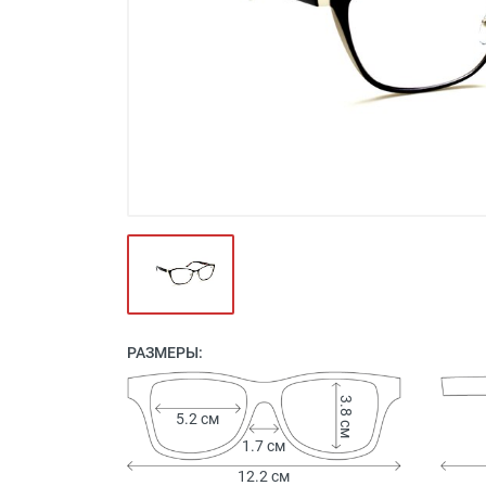
Футляры и мешки (1412)
Красота и здоровье (353)
Атрибуты для оптики (59)
Аксессуары (239)
Распродажа (950)
РАЗМЕРЫ:
3.8 см
5.2 см
1.7 см
12.2 см