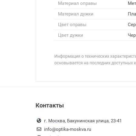
Материал оправы
Мет
Материал дужки
Пла
Цвет оправы
Сер
Цвет дужки
Чер
Информация о технических характеристи
основывается на последних доступных 
Минимальная сумма заказа 5 000 
Минимальная сумма заказа 5 000 
Артикул модели:
Бренд:
Страна:
Цвет модели:
Оплата наличными.
Самовывоз
Пол:
Контакты
Выдаем товар в рабочие дни с
РЦ:
Самовывоз.
переулок 17, корпус 1, второй э
Оплата товара пр
Общая ширина:
После того, как заказ поступ
г. Москва, Бакунинская улица, 23-41
Длина дужки:
Перечисление средств на расчетн
Для получения товара при себ
info@optika-moskva.ru
Ширина линзы:
Заказ необходимо забрать