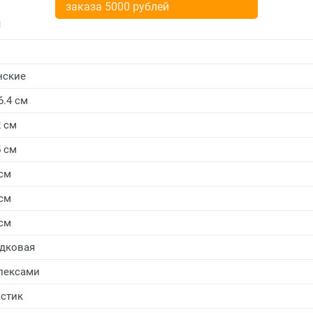
заказа 5000 рублей
и
нские
6.4 см
2 см
5 см
 см
 см
 см
дковая
лексами
стик