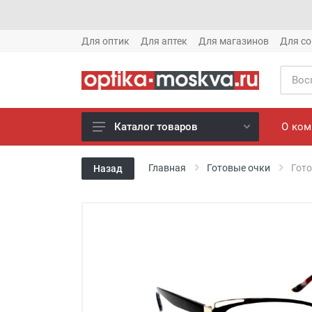
Для оптик
Для аптек
Для магазинов
Для со
О ко
Каталог товаров
Новое готовые очки (1621)
Главная
Готовые очки
Гото
Назад
Новое солнце (1613)
Готовые очки (3769)
Солнцезащитные очки (8880)
Компьютерные очки (852)
Оправы (3917)
Известные бренды (212)