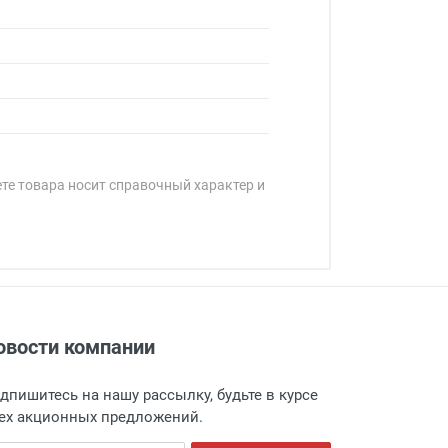
ете товара носит справочный характер и
овости компании
адресу: г. Москва, Переведеновский
 товара.
дпишитесь на нашу рассылку, будьте в курсе
 и оповещает о поступлении товара.
ех акционных предложений.
а пункт выдачи, чтобы избежать