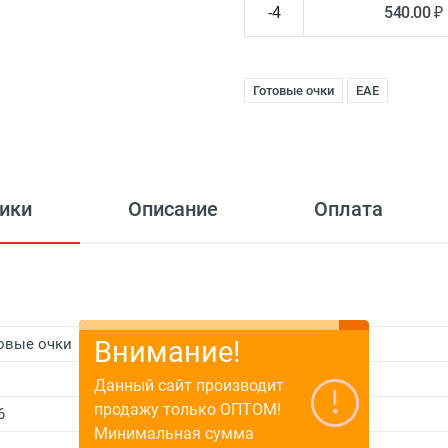
-4
540.00 ₽
Готовые очки
EAE
ики
Описание
Оплата
овые очки
Внимание!
E
Данный сайт производит
продажу только ОПТОМ!
6
Минимальная сумма