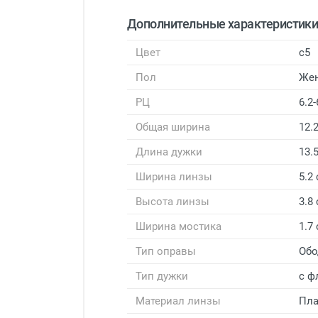
Дополнительные характеристик
Цвет
с5
Пол
Же
РЦ
6.2-
Общая ширина
12.
Длина дужки
13.
Ширина линзы
5.2
Высота линзы
3.8
Ширина мостика
1.7
Тип оправы
Обо
Тип дужки
с ф
Материал линзы
Пла