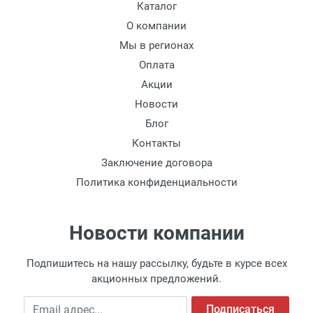
Каталог
Доставка по Москве
О компании
Доставляем товар по Москве компанией
Мы в регионах
Сдэк до ближайшего к вам пункта
Оплата
выдачи.
Акции
Новости
Доставка транспортными компаниями по
России
Блог
Контакты
Данный способ доставки осуществляется
Заключение договора
преимущественно по России.
Политика конфиденциальности
Мы сотрудничаем с различными
компаниями курьерской экспресс-почты и
транспортными компаниями, поэтому
Новости компании
легко и быстро подберем для Вас самый
удобный и выгодный способ доставки.
Подпишитесь на нашу рассылку, будьте в курсе всех
Доставка товара по регионам России от 1
акционных предложений.
дня.
Доставка до транспортной компании
Email адрес
Подписаться