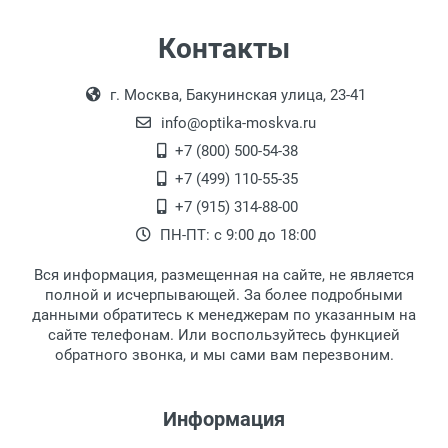
Особые условия:
Цвет модели:
Самовывоз
Контакты
Пол:
Выдаем товар в рабочие дни с 9:00 до
Оплата наличными.
РЦ:
г. Москва, Бакунинская улица, 23-41
18:00, по субботам с 11:00 до 15:00, в
Общая ширина:
офисе по адресу: г. Москва,
info@optika-moskva.ru
Длина дужки:
Переведеновский переулок 17, корпус 1,
+7 (800) 500-54-38
Ширина линзы:
второй этаж, тел. +7 (499) 110-55-35.
+7 (499) 110-55-35
Высота линзы:
Самовывоз.
После того, как заказ поступает в пункт
Оплата товара производится
+7 (915) 314-88-00
Ширина мостика:
наличными непосредственно на пункте
выдачи, наш менеджер связывается с
ПН-ПТ: с 9:00 до 18:00
Тип оправы:
выдачи товара.
клиентом и оповещает о поступлении
товара.
Материал линзы:
Вся информация, размещенная на сайте, не является
Перечисление средств на расчетный счет.
Для получения товара при себе
Материал оправы:
полной и исчерпывающей. За более подробными
обязательно иметь паспорт.
данными обратитесь к менеджерам по указанным на
Материал дужки:
сайте телефонам. Или воспользуйтесь функцией
Заказ необходимо забрать в течение 3
Цвет оправы:
обратного звонка, и мы сами вам перезвоним.
рабочих дней с момента поступления на
Цвет дужки:
пункт выдачи, чтобы избежать
Наличие футляра:
дополнительных расходов за хранение
Информация
товара.
Перевод денег на карту Сбербанка.