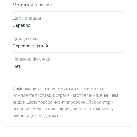
Металл и пластик
Цвет оправы
Серебро
Цвет дужки
Серебро черный
Наличие футляра
Нет
Информация о технических характеристиках,
комплекте поставки, стране изготовления, внешнем
виде и цвете товара носит справочный характер и
основывается на последних доступных к моменту
публикации сведениях
Минимальная сумма заказа 5 000 рублей.
Минимальная сумма заказа 5 000 рублей.
Бренд:
Страна: