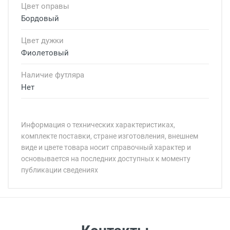
Цвет оправы
Бордовый
Цвет дужки
Фиолетовый
Наличие футляра
Нет
Информация о технических характеристиках,
комплекте поставки, стране изготовления, внешнем
виде и цвете товара носит справочный характер и
основывается на последних доступных к моменту
публикации сведениях
Минимальная сумма заказа 5 000 рублей.
Минимальная сумма заказа 5 000 рублей.
Бренд:
Страна:
Особые условия:
Цвет модели:
Самовывоз