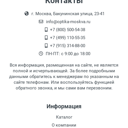
Контакты
Пол:
Выдаем товар в рабочие дни с 9:00 до
Оплата наличными.
РЦ:
г. Москва, Бакунинская улица, 23-41
18:00, по субботам с 11:00 до 15:00, в
Общая ширина:
офисе по адресу: г. Москва,
info@optika-moskva.ru
Длина дужки:
Переведеновский переулок 17, корпус 1,
+7 (800) 500-54-38
Ширина линзы:
второй этаж, тел. +7 (499) 110-55-35.
+7 (499) 110-55-35
Высота линзы:
Самовывоз.
После того, как заказ поступает в пункт
Оплата товара производится
+7 (915) 314-88-00
Ширина мостика:
наличными непосредственно на пункте
выдачи, наш менеджер связывается с
ПН-ПТ: с 9:00 до 18:00
Тип оправы:
выдачи товара.
клиентом и оповещает о поступлении
товара.
Материал линзы:
Вся информация, размещенная на сайте, не является
Перечисление средств на расчетный счет.
Для получения товара при себе
Материал оправы:
полной и исчерпывающей. За более подробными
обязательно иметь паспорт.
данными обратитесь к менеджерам по указанным на
Материал дужки:
сайте телефонам. Или воспользуйтесь функцией
Заказ необходимо забрать в течение 3
Цвет оправы:
обратного звонка, и мы сами вам перезвоним.
рабочих дней с момента поступления на
Цвет дужки:
пункт выдачи, чтобы избежать
Наличие футляра:
дополнительных расходов за хранение
Информация
товара.
Перевод денег на карту Сбербанка.
Каталог
Доставка по Москве
О компании