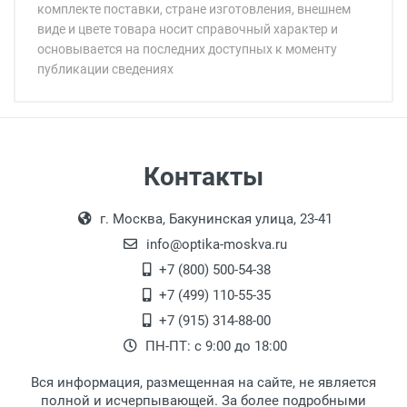
комплекте поставки, стране изготовления, внешнем
виде и цвете товара носит справочный характер и
основывается на последних доступных к моменту
публикации сведениях
Минимальная сумма заказа 5 000 рублей.
Минимальная сумма заказа 5 000 рублей.
Артикул модели:
Бренд:
Страна:
Цвет модели:
Самовывоз
Контакты
Пол:
Выдаем товар в рабочие дни с 9:00 до
Оплата наличными.
РЦ:
г. Москва, Бакунинская улица, 23-41
18:00, по субботам с 11:00 до 15:00, в
Общая ширина:
офисе по адресу: г. Москва,
info@optika-moskva.ru
Длина дужки:
Переведеновский переулок 17, корпус 1,
+7 (800) 500-54-38
Ширина линзы:
второй этаж, тел. +7 (499) 110-55-35.
+7 (499) 110-55-35
Высота линзы:
Самовывоз.
После того, как заказ поступает в пункт
Оплата товара производится
+7 (915) 314-88-00
Ширина мостика:
наличными непосредственно на пункте
выдачи, наш менеджер связывается с
ПН-ПТ: с 9:00 до 18:00
Тип оправы:
выдачи товара.
клиентом и оповещает о поступлении
товара.
Материал линзы:
Вся информация, размещенная на сайте, не является
Перечисление средств на расчетный счет.
Для получения товара при себе
Материал оправы:
полной и исчерпывающей. За более подробными