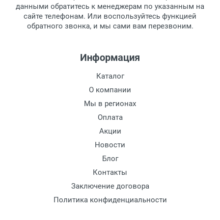
обязательно иметь паспорт.
данными обратитесь к менеджерам по указанным на
Материал дужки:
сайте телефонам. Или воспользуйтесь функцией
Заказ необходимо забрать в течение 3
Цвет оправы:
обратного звонка, и мы сами вам перезвоним.
рабочих дней с момента поступления на
Цвет дужки:
пункт выдачи, чтобы избежать
дополнительных расходов за хранение
Информация
товара.
Перевод денег на карту Сбербанка.
Каталог
Доставка по Москве
О компании
Доставляем товар по Москве компанией
Мы в регионах
Сдэк до ближайшего к вам пункта
Оплата
выдачи.
Акции
Новости
Доставка транспортными компаниями по
России
Блог
Контакты
Данный способ доставки осуществляется
Заключение договора
преимущественно по России.
Политика конфиденциальности
Мы сотрудничаем с различными
компаниями курьерской экспресс-почты и