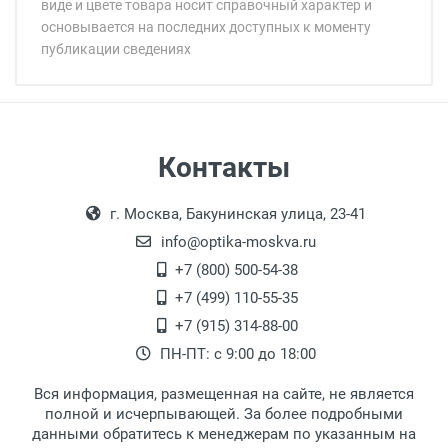
виде и цвете товара носит справочный характер и
основывается на последних доступных к моменту
публикации сведениях
Минимальная сумма заказа 5 000 рублей.
Минимальная сумма заказа 5 000 рублей.
Артикул модели:
Бренд:
Страна:
Цвет модели:
Самовывоз
Контакты
Пол:
Выдаем товар в рабочие дни с 9:00 до
Оплата наличными.
РЦ:
г. Москва, Бакунинская улица, 23-41
18:00, по субботам с 11:00 до 15:00, в
Общая ширина:
офисе по адресу: г. Москва,
info@optika-moskva.ru
Длина дужки:
Переведеновский переулок 17, корпус 1,
+7 (800) 500-54-38
Ширина линзы:
второй этаж, тел. +7 (499) 110-55-35.
+7 (499) 110-55-35
Высота линзы:
Самовывоз.
После того, как заказ поступает в пункт
Оплата товара производится
+7 (915) 314-88-00
Ширина мостика:
наличными непосредственно на пункте
выдачи, наш менеджер связывается с
ПН-ПТ: с 9:00 до 18:00
Тип оправы:
выдачи товара.
клиентом и оповещает о поступлении
товара.
Материал линзы:
Вся информация, размещенная на сайте, не является
Перечисление средств на расчетный счет.
Для получения товара при себе
Материал оправы:
полной и исчерпывающей. За более подробными
обязательно иметь паспорт.
данными обратитесь к менеджерам по указанным на
Материал дужки: