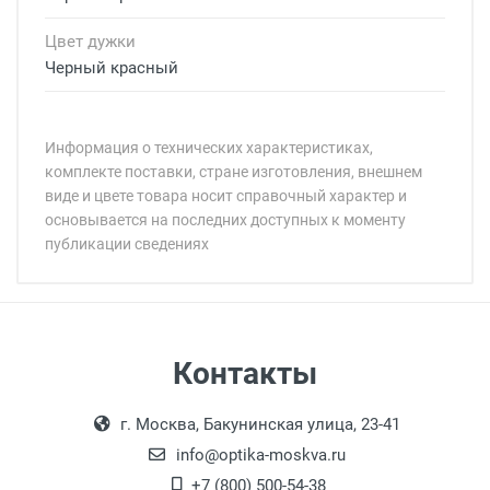
Цвет дужки
Черный красный
Информация о технических характеристиках,
комплекте поставки, стране изготовления, внешнем
виде и цвете товара носит справочный характер и
основывается на последних доступных к моменту
публикации сведениях
Минимальная сумма заказа 5 000 рублей.
Минимальная сумма заказа 5 000 рублей.
Самовывоз
Контакты
Выдаем товар в рабочие дни с 9:00 до
Оплата наличными.
г. Москва, Бакунинская улица, 23-41
18:00, по субботам с 11:00 до 15:00, в
офисе по адресу: г. Москва,
info@optika-moskva.ru
Переведеновский переулок 17, корпус 1,
+7 (800) 500-54-38