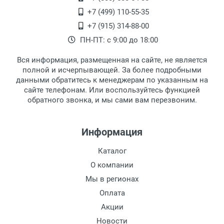
второй этаж, тел. +7 (499) 110-55-35.
+7 (499) 110-55-35
Самовывоз.
После того, как заказ поступает в пункт
Оплата товара производится
+7 (915) 314-88-00
наличными непосредственно на пункте
выдачи, наш менеджер связывается с
ПН-ПТ: с 9:00 до 18:00
выдачи товара.
клиентом и оповещает о поступлении
товара.
Вся информация, размещенная на сайте, не является
Перечисление средств на расчетный счет.
Для получения товара при себе
полной и исчерпывающей. За более подробными
обязательно иметь паспорт.
данными обратитесь к менеджерам по указанным на
сайте телефонам. Или воспользуйтесь функцией
Заказ необходимо забрать в течение 3
обратного звонка, и мы сами вам перезвоним.
рабочих дней с момента поступления на
пункт выдачи, чтобы избежать
дополнительных расходов за хранение
Информация
товара.
Перевод денег на карту Сбербанка.
Каталог
Доставка по Москве
О компании
Доставляем товар по Москве компанией
Мы в регионах
Сдэк до ближайшего к вам пункта
Оплата
выдачи.
Акции
Новости
Доставка транспортными компаниями по