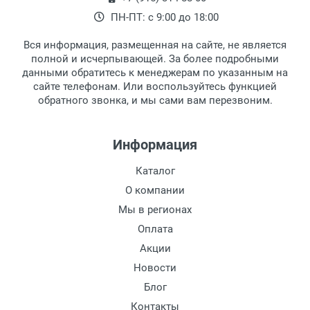
Ширина мостика:
наличными непосредственно на пункте
выдачи, наш менеджер связывается с
ПН-ПТ: с 9:00 до 18:00
Тип оправы:
выдачи товара.
клиентом и оповещает о поступлении
товара.
Тип дужки:
Вся информация, размещенная на сайте, не является
Перечисление средств на расчетный счет.
Для получения товара при себе
Материал линзы:
полной и исчерпывающей. За более подробными
обязательно иметь паспорт.
данными обратитесь к менеджерам по указанным на
Материал оправы:
сайте телефонам. Или воспользуйтесь функцией
Заказ необходимо забрать в течение 3
Материал дужки:
обратного звонка, и мы сами вам перезвоним.
рабочих дней с момента поступления на
Цвет оправы:
пункт выдачи, чтобы избежать
Цвет дужки:
дополнительных расходов за хранение
Информация
товара.
Перевод денег на карту Сбербанка.
Каталог
Доставка по Москве
О компании
Доставляем товар по Москве компанией
Мы в регионах
Сдэк до ближайшего к вам пункта
Оплата
выдачи.
Акции
Новости
Доставка транспортными компаниями по
России
Блог
Контакты