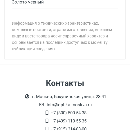
Золото черный
Информация о технических характеристиках,
комплекте поставки, стране изготовления, внешнем
виде и цвете товара носит справочный характер и
основывается на последних доступных к моменту
публикации сведениях
Минимальная сумма заказа 5 000 рублей.
Минимальная сумма заказа 5 000 рублей.
Артикул модели:
Бренд:
Страна:
Цвет модели:
Самовывоз
Контакты
Пол:
Выдаем товар в рабочие дни с 9:00 до
Оплата наличными.
РЦ:
г. Москва, Бакунинская улица, 23-41
18:00, по субботам с 11:00 до 15:00, в
Общая ширина:
офисе по адресу: г. Москва,
info@optika-moskva.ru
Длина дужки:
Переведеновский переулок 17, корпус 1,
+7 (800) 500-54-38
Ширина линзы:
второй этаж, тел. +7 (499) 110-55-35.
+7 (499) 110-55-35
Высота линзы:
Самовывоз.
После того, как заказ поступает в пункт
Оплата товара производится
+7 (915) 314-88-00