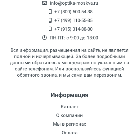
офисе по адресу: г. Москва,
info@optika-moskva.ru
Ширина линзы:
Переведеновский переулок 17, корпус 1,
+7 (800) 500-54-38
Высота линзы:
второй этаж, тел. +7 (499) 110-55-35.
+7 (499) 110-55-35
Ширина мостика:
Самовывоз.
После того, как заказ поступает в пункт
Оплата товара производится
+7 (915) 314-88-00
Тип оправы:
наличными непосредственно на пункте
выдачи, наш менеджер связывается с
ПН-ПТ: с 9:00 до 18:00
Тип дужки:
выдачи товара.
клиентом и оповещает о поступлении
товара.
Материал линзы:
Вся информация, размещенная на сайте, не является
Перечисление средств на расчетный счет.
Для получения товара при себе
Материал оправы:
полной и исчерпывающей. За более подробными
обязательно иметь паспорт.
данными обратитесь к менеджерам по указанным на
Материал дужки:
сайте телефонам. Или воспользуйтесь функцией
Заказ необходимо забрать в течение 3
Цвет оправы:
обратного звонка, и мы сами вам перезвоним.
рабочих дней с момента поступления на
Цвет дужки:
пункт выдачи, чтобы избежать
дополнительных расходов за хранение
Информация
товара.
Перевод денег на карту Сбербанка.
Каталог
Доставка по Москве
О компании
Доставляем товар по Москве компанией
Мы в регионах
Сдэк до ближайшего к вам пункта
Оплата
выдачи.