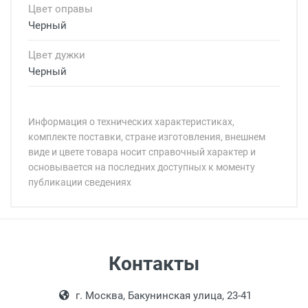
Цвет оправы
Черный
Цвет дужки
Черный
Информация о технических характеристиках,
комплекте поставки, стране изготовления, внешнем
виде и цвете товара носит справочный характер и
основывается на последних доступных к моменту
публикации сведениях
Минимальная сумма заказа 5 000 рублей.
Минимальная сумма заказа 5 000 рублей.
Артикул модели:
Бренд:
Цвет модели:
Пол:
Самовывоз
Контакты
РЦ:
Выдаем товар в рабочие дни с 9:00 до
Оплата наличными.
Общая ширина:
г. Москва, Бакунинская улица, 23-41
18:00, по субботам с 11:00 до 15:00, в
Длина дужки: