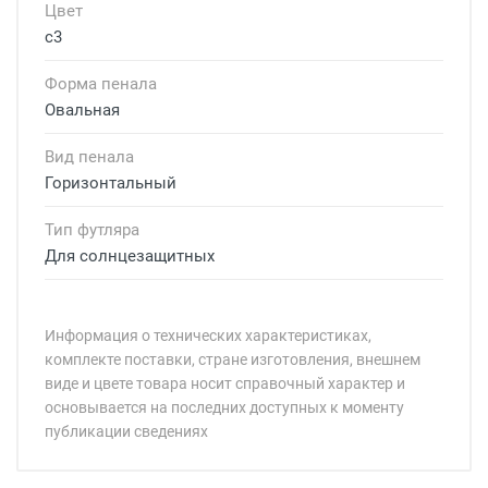
Цвет
с3
Форма пенала
Овальная
Вид пенала
Горизонтальный
Тип футляра
Для солнцезащитных
Информация о технических характеристиках,
комплекте поставки, стране изготовления, внешнем
виде и цвете товара носит справочный характер и
основывается на последних доступных к моменту
публикации сведениях
Минимальная сумма заказа 5 000 рублей.
Минимальная сумма заказа 5 000 рублей.
Артикул модели:
Бренд: