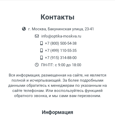
Страна:
Механизм открытия:
Самовывоз
Контакты
Длина:
Выдаем товар в рабочие дни с 9:00 до
Оплата наличными.
Ширина:
г. Москва, Бакунинская улица, 23-41
18:00, по субботам с 11:00 до 15:00, в
Глубина:
офисе по адресу: г. Москва,
info@optika-moskva.ru
Поверхность:
Переведеновский переулок 17, корпус 1,
+7 (800) 500-54-38
Цвет модели:
второй этаж, тел. +7 (499) 110-55-35.
+7 (499) 110-55-35
Форма пенала:
Самовывоз.
После того, как заказ поступает в пункт
Оплата товара производится
+7 (915) 314-88-00
Вид пенала:
наличными непосредственно на пункте
выдачи, наш менеджер связывается с
ПН-ПТ: с 9:00 до 18:00
Тип футляра:
выдачи товара.
клиентом и оповещает о поступлении
товара.
Вся информация, размещенная на сайте, не является
Перечисление средств на расчетный счет.
Для получения товара при себе
полной и исчерпывающей. За более подробными
обязательно иметь паспорт.
данными обратитесь к менеджерам по указанным на
сайте телефонам. Или воспользуйтесь функцией
Заказ необходимо забрать в течение 3
обратного звонка, и мы сами вам перезвоним.
рабочих дней с момента поступления на
пункт выдачи, чтобы избежать
дополнительных расходов за хранение
Информация