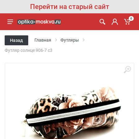
Перейти на старый сайт
0
Главная
Футляры
Назад
Футляр солнце 906-7 с3