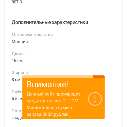
807-3
Дополнительные характеристики
Механизм открытия
Молния
Длина
16 см
Ширина
8 см
Внимание!
Глубина
Данный сайт производит
5.5 см
продажу только ОПТОМ!
Минимальная сумма
Поверхность
заказа 5000 рублей
гладкая