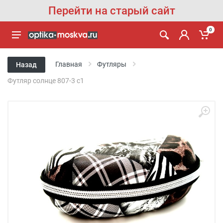
Перейти на старый сайт
0
Главная
Футляры
Назад
Футляр солнце 807-3 с1