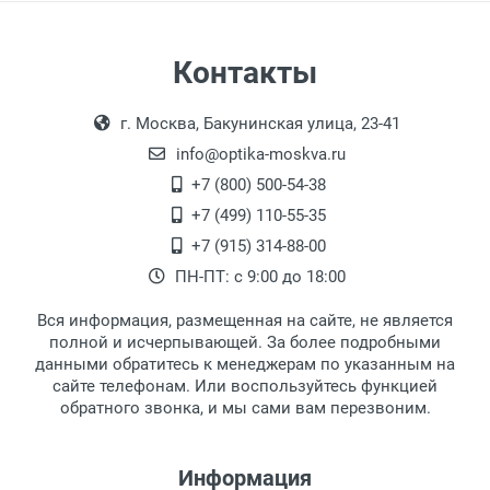
Страна:
Механизм открытия:
Самовывоз
Контакты
Длина:
Выдаем товар в рабочие дни с 9:00 до
Оплата наличными.
Ширина:
г. Москва, Бакунинская улица, 23-41
18:00, по субботам с 11:00 до 15:00, в
Глубина:
офисе по адресу: г. Москва,
info@optika-moskva.ru
Поверхность:
Переведеновский переулок 17, корпус 1,
+7 (800) 500-54-38
Цвет модели:
второй этаж, тел. +7 (499) 110-55-35.
+7 (499) 110-55-35
Форма пенала:
Самовывоз.
После того, как заказ поступает в пункт
Оплата товара производится
+7 (915) 314-88-00
Вид пенала:
наличными непосредственно на пункте
выдачи, наш менеджер связывается с
ПН-ПТ: с 9:00 до 18:00
Тип футляра:
выдачи товара.
клиентом и оповещает о поступлении
товара.
Вся информация, размещенная на сайте, не является
Перечисление средств на расчетный счет.
Для получения товара при себе
полной и исчерпывающей. За более подробными
обязательно иметь паспорт.
данными обратитесь к менеджерам по указанным на
сайте телефонам. Или воспользуйтесь функцией
Заказ необходимо забрать в течение 3
обратного звонка, и мы сами вам перезвоним.
рабочих дней с момента поступления на
пункт выдачи, чтобы избежать
дополнительных расходов за хранение
Информация