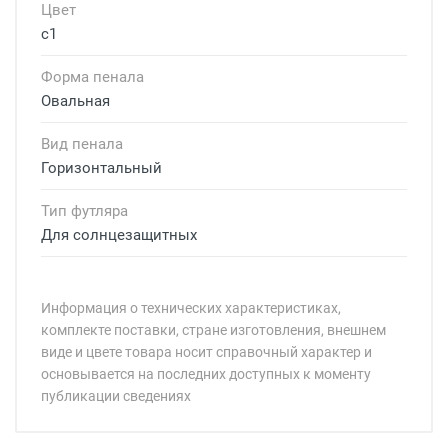
Цвет
с1
Форма пенала
Овальная
Вид пенала
Горизонтальный
Тип футляра
Для солнцезащитных
Информация о технических характеристиках,
комплекте поставки, стране изготовления, внешнем
виде и цвете товара носит справочный характер и
основывается на последних доступных к моменту
публикации сведениях
Минимальная сумма заказа 5 000 рублей.
Минимальная сумма заказа 5 000 рублей.
Артикул модели:
Бренд: