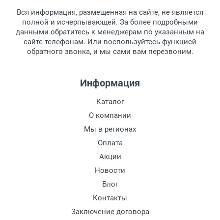
товара.
Вся информация, размещенная на сайте, не является
Перечисление средств на расчетный счет.
Для получения товара при себе
полной и исчерпывающей. За более подробными
обязательно иметь паспорт.
данными обратитесь к менеджерам по указанным на
сайте телефонам. Или воспользуйтесь функцией
Заказ необходимо забрать в течение 3
обратного звонка, и мы сами вам перезвоним.
рабочих дней с момента поступления на
пункт выдачи, чтобы избежать
дополнительных расходов за хранение
Информация
товара.
Перевод денег на карту Сбербанка.
Каталог
Доставка по Москве
О компании
Доставляем товар по Москве компанией
Мы в регионах
Сдэк до ближайшего к вам пункта
Оплата
выдачи.
Акции
Новости
Доставка транспортными компаниями по
России
Блог
Контакты
Данный способ доставки осуществляется
Заключение договора
преимущественно по России.