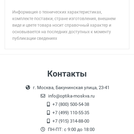
Информация о технических характеристиках,
комплекте поставки, стране изготовления, внешнем
виде и цвете товара носит справочный характер и
основывается на последних доступных к моменту
публикации сведениях
Минимальная сумма заказа 5 000 рублей.
Минимальная сумма заказа 5 000 рублей.
Самовывоз
Контакты
Выдаем товар в рабочие дни с 9:00 до
Оплата наличными.
г. Москва, Бакунинская улица, 23-41
18:00, по субботам с 11:00 до 15:00, в
офисе по адресу: г. Москва,
info@optika-moskva.ru
Переведеновский переулок 17, корпус 1,
+7 (800) 500-54-38
второй этаж, тел. +7 (499) 110-55-35.
+7 (499) 110-55-35
Самовывоз.
После того, как заказ поступает в пункт
Оплата товара производится
+7 (915) 314-88-00
наличными непосредственно на пункте
выдачи, наш менеджер связывается с
ПН-ПТ: с 9:00 до 18:00
выдачи товара.
клиентом и оповещает о поступлении